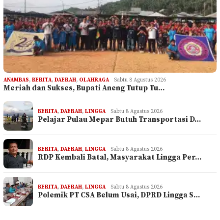
ANAMBAS
,
BERITA
,
DAERAH
,
OLAHRAGA
Sabtu 8 Agustus 2026
Meriah dan Sukses, Bupati Aneng Tutup Tu…
BERITA
,
DAERAH
,
LINGGA
Sabtu 8 Agustus 2026
Pelajar Pulau Mepar Butuh Transportasi D…
BERITA
,
DAERAH
,
LINGGA
Sabtu 8 Agustus 2026
RDP Kembali Batal, Masyarakat Lingga Per…
BERITA
,
DAERAH
,
LINGGA
Sabtu 8 Agustus 2026
Polemik PT CSA Belum Usai, DPRD Lingga S…