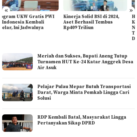
«
»
Kinerja Solid BSI di 2024,
Hari Nelayan Nasional,
Aset Berhasil Tembus
KIARA: Perlindungan
Rp409 Triliun
Nelayan Kecil dan
Tradisional Harus Segera
Dilaksanakan!
ZONASIDIK
Meriah dan Sukses, Bupati Aneng Tutup
Turnamen HUT Ke-24 Katar Anggrek Desa
Air Asuk
Pelajar Pulau Mepar Butuh Transportasi
Darat, Warga Minta Pemkab Lingga Cari
Solusi
RDP Kembali Batal, Masyarakat Lingga
Pertanyakan Sikap DPRD