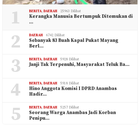
1
BERITA
,
DAERAH
25963 Dilihat
Kerangka Manusia Bertumpuk Ditemukan di
…
2
DAERAH
6742 Dilihat
Sebanyak 83 Buah Kapal Pukat Mayang
Berl…
3
BERITA
,
DAERAH
5928 Dilihat
Janji Tak Terpenuhi, Masyarakat Teluk Ba…
4
BERITA
,
DAERAH
5918 Dilihat
Hino Anggota Komisi I DPRD Anambas
Hadir…
5
BERITA
,
DAERAH
5257 Dilihat
Seorang Warga Anambas Jadi Korban
Penipu…