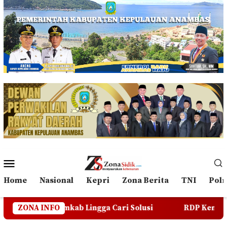
Loncat
ke
konten
Menu
Mobile
Home
Nasional
Kepri
Zona Berita
TNI
Polr
b Lingga Cari Solusi
ZONA INFO
RDP Kembali Batal, Masyaraka