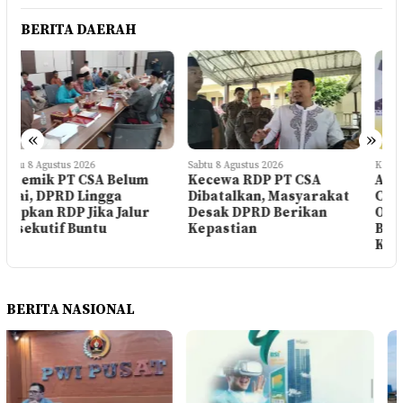
BERITA DAERAH
«
»
K
Sabtu 8 Agustus 2026
Kamis 6 Agustus 2026
Kecewa RDP PT CSA
Aktivis Lingga Desak PT
Dibatalkan, Masyarakat
CSA Hentikan
C
Desak DPRD Berikan
Operasional di Lahan
Kepastian
Bermasalah Hingga Ada
Kejelasan
BERITA NASIONAL