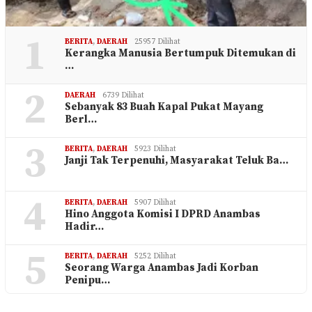
1
BERITA
,
DAERAH
25957 Dilihat
Kerangka Manusia Bertumpuk Ditemukan di
…
2
DAERAH
6739 Dilihat
Sebanyak 83 Buah Kapal Pukat Mayang
Berl…
3
BERITA
,
DAERAH
5923 Dilihat
Janji Tak Terpenuhi, Masyarakat Teluk Ba…
4
BERITA
,
DAERAH
5907 Dilihat
Hino Anggota Komisi I DPRD Anambas
Hadir…
5
BERITA
,
DAERAH
5252 Dilihat
Seorang Warga Anambas Jadi Korban
Penipu…