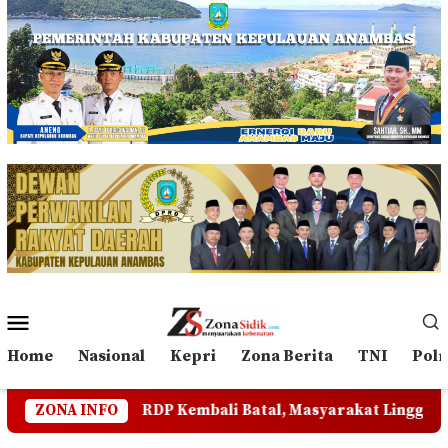
Loncat
ke
konten
Menu
Mobile
Home
Nasional
Kepri
Zona Berita
TNI
Polr
 Kembali Batal, Masyarakat Lingga Pertanyakan Sikap DPR
ZONA INFO