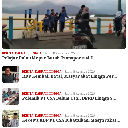
BERITA
,
DAERAH
,
LINGGA
Sabtu 8 Agustus 2026
Pelajar Pulau Mepar Butuh Transportasi D…
BERITA
,
DAERAH
,
LINGGA
Sabtu 8 Agustus 2026
RDP Kembali Batal, Masyarakat Lingga Per…
BERITA
,
DAERAH
,
LINGGA
Sabtu 8 Agustus 2026
Polemik PT CSA Belum Usai, DPRD Lingga S…
BERITA
,
DAERAH
,
LINGGA
Sabtu 8 Agustus 2026
Kecewa RDP PT CSA Dibatalkan, Masyarakat…