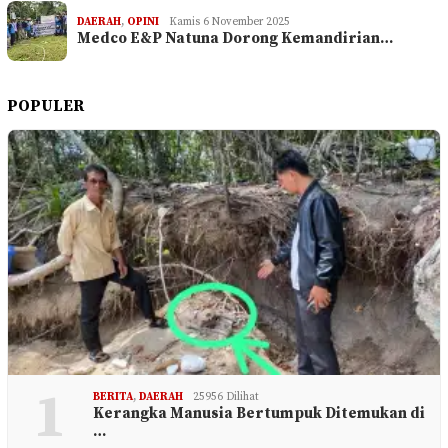
DAERAH
,
OPINI
Kamis 6 November 2025
Medco E&P Natuna Dorong Kemandirian…
POPULER
1
BERITA
,
DAERAH
25956 Dilihat
Kerangka Manusia Bertumpuk Ditemukan di
…