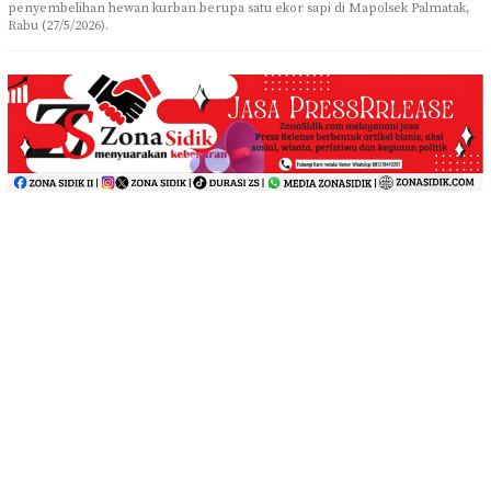
penyembelihan hewan kurban berupa satu ekor sapi di Mapolsek Palmatak,
Rabu (27/5/2026).