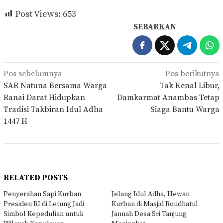
Post Views:
653
SEBARKAN
Navigasi
Pos sebelumnya
Pos berikutnya
pos
SAR Natuna Bersama Warga
Tak Kenal Libur,
Ranai Darat Hidupkan
Damkarmat Anambas Tetap
Tradisi Takbiran Idul Adha
Siaga Bantu Warga
1447 H
RELATED POSTS
Penyerahan Sapi Kurban
Jelang Idul Adha, Hewan
Presiden RI di Letung Jadi
Kurban di Masjid Roudhatul
Simbol Kepedulian untuk
Jannah Desa Sri Tanjung