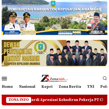
Loncat
ke
konten
Menu
Mobile
Home
Nasional
Kepri
Zona Berita
TNI
Polr
presiasi Kehadiran Pekerja PT CSA di RDP, Tegaskan Jang
ZONA INFO