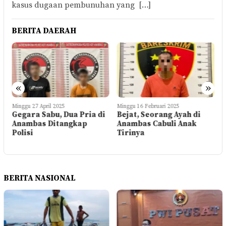
kasus dugaan pembunuhan yang […]
BERITA DAERAH
«
»
Minggu 27 April 2025
Minggu 16 Februari 2025
S
Gegara Sabu, Dua Pria di
Bejat, Seorang Ayah di
Anambas Ditangkap
Anambas Cabuli Anak
Polisi
Tirinya
D
BERITA NASIONAL