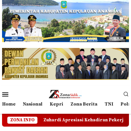
Loncat
ke
konten
Menu
Mobile
Home
Nasional
Kepri
Zona Berita
TNI
Polr
Zuhardi Apresiasi Kehadiran Pekerja PT CSA di RDP, Te
ZONA INFO