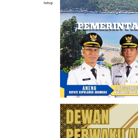
Loncat
tutup
ke
konten