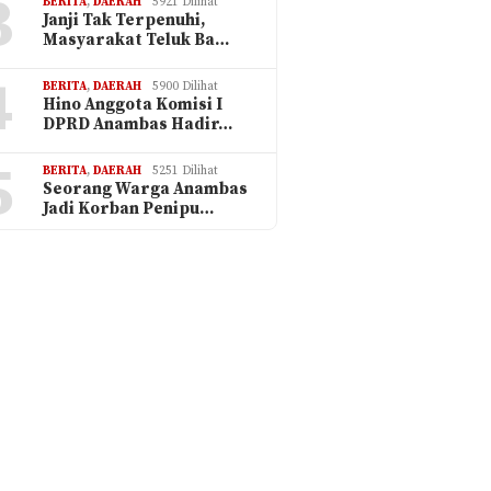
3
BERITA
,
DAERAH
5921 Dilihat
Janji Tak Terpenuhi,
Masyarakat Teluk Ba…
4
BERITA
,
DAERAH
5900 Dilihat
Hino Anggota Komisi I
DPRD Anambas Hadir…
5
BERITA
,
DAERAH
5251 Dilihat
Seorang Warga Anambas
Jadi Korban Penipu…