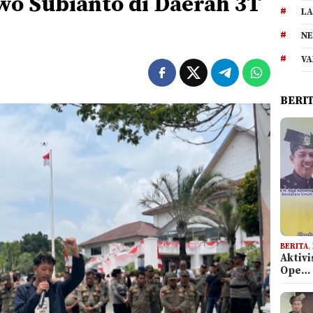
o Subianto di Daerah 3T
LA
NE
VA
BERI
BERITA
,
Aktiv
Ope…