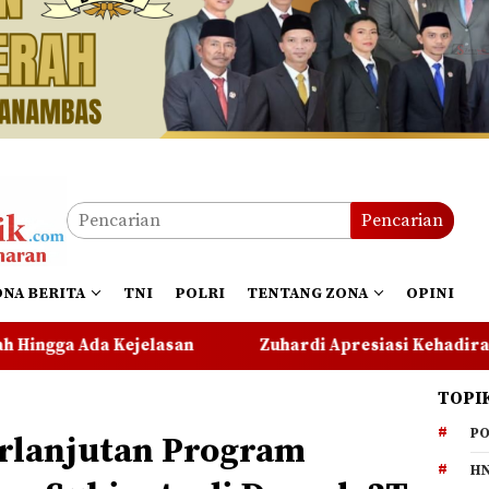
Pencarian
ONA BERITA
TNI
POLRI
TENTANG ZONA
OPINI
Zuhardi Apresiasi Kehadiran Pekerja PT CSA di RD
TOPI
PO
rlanjutan Program
HN