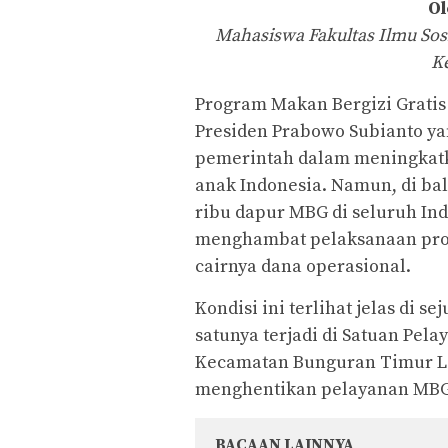
Ol
Mahasiswa Fakultas Ilmu Sosi
K
Program Makan Bergizi Grati
Presiden Prabowo Subianto yan
pemerintah dalam meningkatka
anak Indonesia. Namun, di ba
ribu dapur MBG di seluruh Ind
menghambat pelaksanaan prog
cairnya dana operasional.
Kondisi ini terlihat jelas di 
satunya terjadi di Satuan Pel
Kecamatan Bunguran Timur La
menghentikan pelayanan MBG 
BACAAN LAINNYA