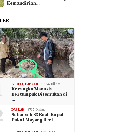
Kemandirian…
LER
1
BERITA
,
DAERAH
25956 Dilihat
Kerangka Manusia
Bertumpuk Ditemukan di
…
2
DAERAH
6737 Dilihat
Sebanyak 83 Buah Kapal
Pukat Mayang Berl…