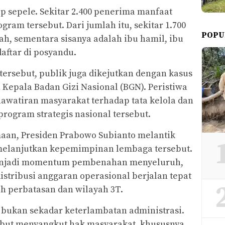
p sepele. Sekitar 2.400 penerima manfaat
ram tersebut. Dari jumlah itu, sekitar 1.700
POPU
ah, sementara sisanya adalah ibu hamil, ibu
daftar di posyandu.
tersebut, publik juga dikejutkan dengan kasus
epala Badan Gizi Nasional (BGN). Peristiwa
watiran masyarakat terhadap tata kelola dan
ogram strategis nasional tersebut.
aan, Presiden Prabowo Subianto melantik
melanjutkan kepemimpinan lembaga tersebut.
menjadi momentum pembenahan menyeluruh,
stribusi anggaran operasional berjalan tepat
h perbatasan dan wilayah 3T.
ni bukan sekadar keterlambatan administrasi.
rsebut menyangkut hak masyarakat, khususnya