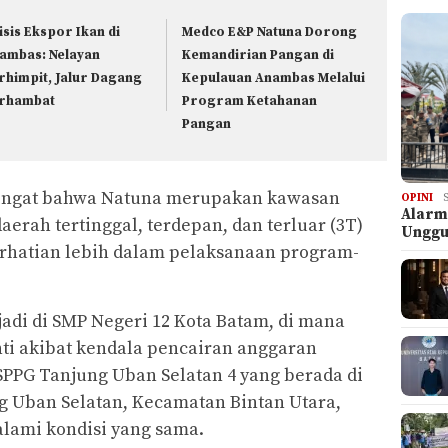
isis Ekspor Ikan di
Medco E&P Natuna Dorong
ambas: Nelayan
Kemandirian Pangan di
rhimpit, Jalur Dagang
Kepulauan Anambas Melalui
rhambat
Program Ketahanan
Pangan
ngingat bahwa Natuna merupakan kawasan
OPINI
Alarm
aerah tertinggal, terdepan, dan terluar (3T)
Ungg
rhatian lebih dalam pelaksanaan program-
adi di SMP Negeri 12 Kota Batam, di mana
ti akibat kendala pencairan anggaran
 SPPG Tanjung Uban Selatan 4 yang berada di
g Uban Selatan, Kecamatan Bintan Utara,
lami kondisi yang sama.