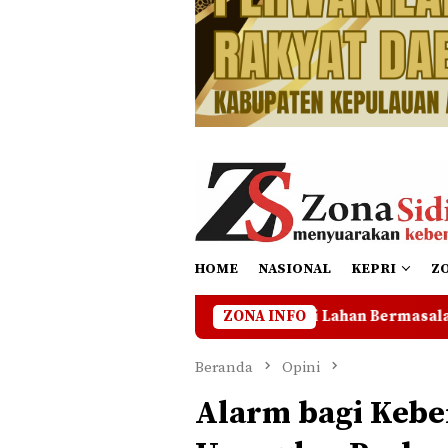
HOME
NASIONAL
KEPRI
Z
kan Operasional di Lahan Bermasalah Hingga Ada Kejelasan
ZONA INFO
Beranda
Opini
Alarm bagi Kebe