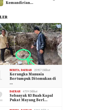
Kemandirian…
LER
1
BERITA
,
DAERAH
25957 Dilihat
Kerangka Manusia
Bertumpuk Ditemukan di
…
2
DAERAH
6739 Dilihat
Sebanyak 83 Buah Kapal
Pukat Mayang Berl…