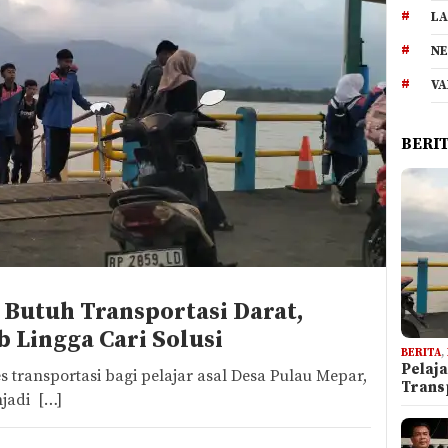
LA
NE
VA
BERI
 Butuh Transportasi Darat,
Lingga Cari Solusi
BERITA
,
Pelaj
ransportasi bagi pelajar asal Desa Pulau Mepar,
Trans
jadi […]