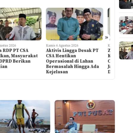
»
Rabu 5 Agus
 6 Agustus 2026
Kamis 6 Agustus 2026
Polres 
ivis Lingga Desak PT
Zuhardi Apresiasi
dan Ber
 Hentikan
Kehadiran Pekerja PT
Anggota
rasional di Lahan
CSA di RDP, Tegaskan
Tindak 
masalah Hingga Ada
Jangan Ada yang Mengadu
Diprose
elasan
Domba Masyarakat