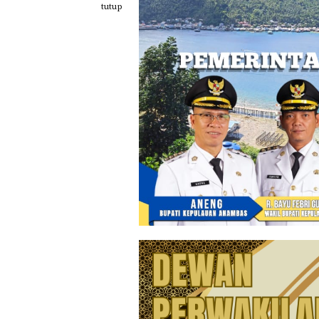
Loncat
tutup
ke
konten