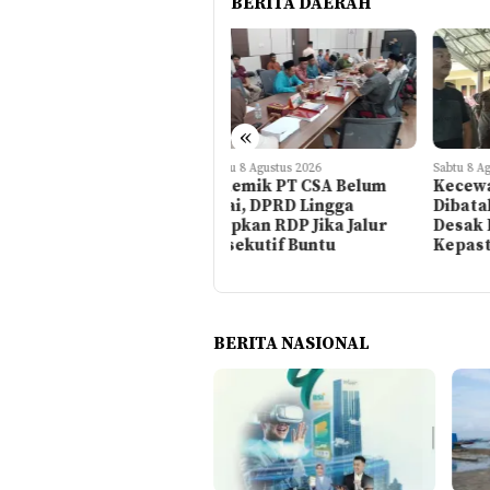
BERITA DAERAH
«
Sabtu 8 Agustus 2026
Sabtu 8 Agustus 2026
Kamis
Polemik PT CSA Belum
Kecewa RDP PT CSA
Akt
Usai, DPRD Lingga
Dibatalkan, Masyarakat
CSA
Siapkan RDP Jika Jalur
Desak DPRD Berikan
Ope
Eksekutif Buntu
Kepastian
Ber
Kej
BERITA NASIONAL