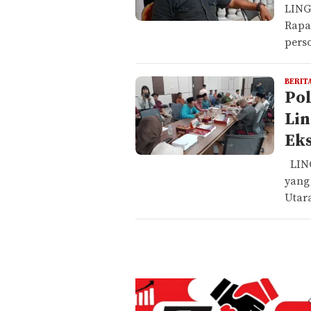
LING
Rapa
pers
BERIT
Po
Lin
Eks
LING
yang
Utara