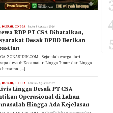
A
,
DAERAH
,
LINGGA
REDAKSI
Sabtu 8 Agustus 2026
cewa RDP PT CSA Dibatalkan,
syarakat Desak DPRD Berikan
pastian
GA-ZONASIDIK.COM | Sejumlah warga dari
rapa desa di Kecamatan Lingga Timur dan Lingga
a bersama […]
A
,
DAERAH
,
LINGGA
REDAKSI
Kamis 6 Agustus 2026
ivis Lingga Desak PT CSA
tikan Operasional di Lahan
rmasalah Hingga Ada Kejelasan