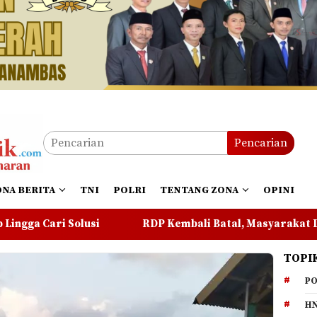
Pencarian
ONA BERITA
TNI
POLRI
TENTANG ZONA
OPINI
RDP Kembali Batal, Masyarakat Lingga Pertanyakan Sika
TOPI
PO
HN