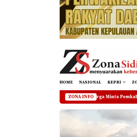
HOME
NASIONAL
KEPRI
Z
rtasi Darat, Warga Minta Pemkab Lingga Cari Solusi
ZONA INFO