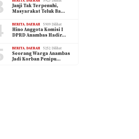
3
BERITA
,
DAERAH
5923 Dilihat
Janji Tak Terpenuhi,
Masyarakat Teluk Ba…
4
BERITA
,
DAERAH
5909 Dilihat
Hino Anggota Komisi I
DPRD Anambas Hadir…
5
BERITA
,
DAERAH
5252 Dilihat
Seorang Warga Anambas
Jadi Korban Penipu…