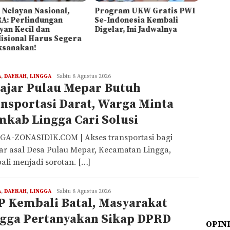
 Nelayan Nasional,
Program UKW Gratis PWI
A: Perlindungan
Se-Indonesia Kembali
yan Kecil dan
Digelar, Ini Jadwalnya
isional Harus Segera
ksanakan!
A
,
DAERAH
,
LINGGA
REDAKSI
Sabtu 8 Agustus 2026
ajar Pulau Mepar Butuh
nsportasi Darat, Warga Minta
kab Lingga Cari Solusi
GA-ZONASIDIK.COM | Akses transportasi bagi
jar asal Desa Pulau Mepar, Kecamatan Lingga,
ali menjadi sorotan. […]
A
,
DAERAH
,
LINGGA
REDAKSI
Sabtu 8 Agustus 2026
 Kembali Batal, Masyarakat
ngga Pertanyakan Sikap DPRD
OPIN