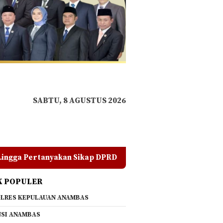
SABTU, 8 AGUSTUS 2026
p DPRD
Polemik PT CSA Belum Usai, DPRD Lingga Siapk
K POPULER
LRES KEPULAUAN ANAMBAS
SI ANAMBAS