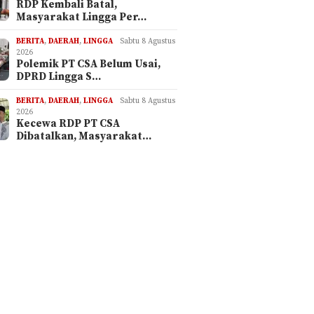
RDP Kembali Batal,
Masyarakat Lingga Per…
BERITA
,
DAERAH
,
LINGGA
Sabtu 8 Agustus
2026
Polemik PT CSA Belum Usai,
DPRD Lingga S…
BERITA
,
DAERAH
,
LINGGA
Sabtu 8 Agustus
tus 2026
Selasa 4 Agustus 2026
Sabtu 8 Agustus 2
2026
Anambas Tegas
BLT-DD Agustus 2026
RDP Kembali
Kecewa RDP PT CSA
komitmen,
Disalurkan, Kades Teluk
Masyarakat 
Dibatalkan, Masyarakat…
 yang Terlibat
Siantan Sampaikan Pesan
Pertanyakan
Pidana Akan
Kepedulian Sosial
s