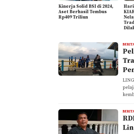
Kinerja Solid BSI di 2024,
Hari
Aset Berhasil Tembus
KIAR
Rp409 Triliun
Nela
Trad
Dila
ZONASIDIK
BERIT
Pel
Tra
Pem
LING
pela
kemb
BERIT
RDP
Li