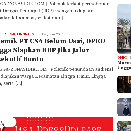
GA-ZONASIDIK.COM | Polemik terkait permohonan
t Dengar Pendapat (RDP) mengenai dugaan
oalan lahan masyarakat dan […]
A
,
DAERAH
,
LINGGA
REDAKSI
Sabtu 8 Agustus 2026
lemik PT CSA Belum Usai, DPRD
gga Siapkan RDP Jika Jalur
ekutif Buntu
OPINI
Alarm
Ungg
GA-ZONASIDIK.COM | Polemik penundaan audiensi
 diajukan warga Kecamatan Lingga Timur, Lingga
, serta […]