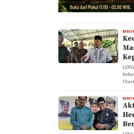
BERIT
Ke
Ma
Ke
LING
bebe
Utar
BERIT
Akt
Hen
Be