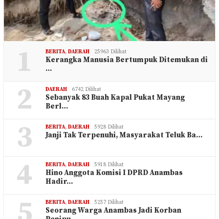
1
BERITA
,
DAERAH
25963 Dilihat
Kerangka Manusia Bertumpuk Ditemukan di
…
2
DAERAH
6742 Dilihat
Sebanyak 83 Buah Kapal Pukat Mayang
Berl…
3
BERITA
,
DAERAH
5928 Dilihat
Janji Tak Terpenuhi, Masyarakat Teluk Ba…
4
BERITA
,
DAERAH
5918 Dilihat
Hino Anggota Komisi I DPRD Anambas
Hadir…
5
BERITA
,
DAERAH
5257 Dilihat
Seorang Warga Anambas Jadi Korban