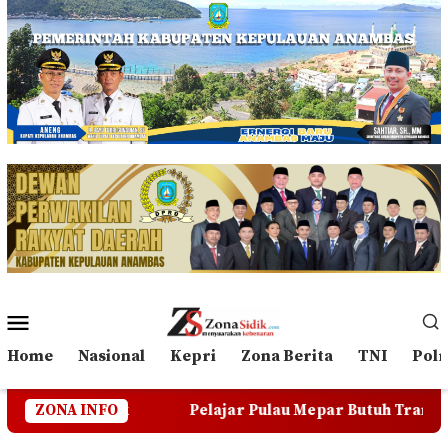
Loncat
ke
konten
Menu
Mobile
Home
Nasional
Kepri
Zona Berita
TNI
Polr
uk
ZONA INFO
Pelajar Pulau Mepar Butuh Transportasi Darat, W