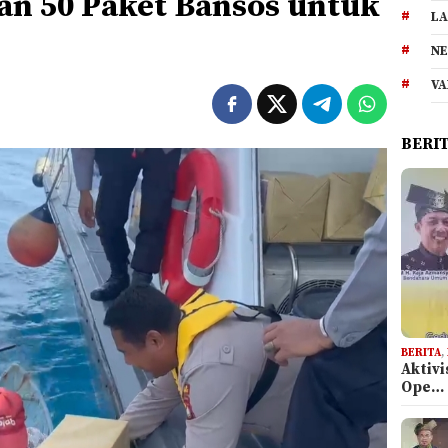
n 50 Paket Bansos untuk
LA
NE
VA
BERI
BERITA
,
Aktiv
Ope…