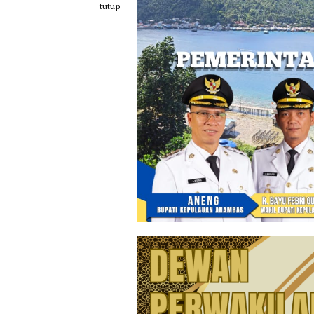
Loncat
tutup
ke
konten