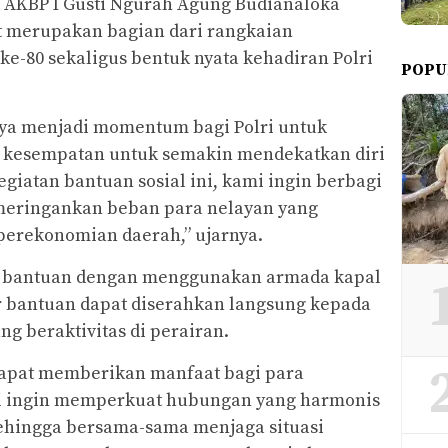
AKBP I Gusti Ngurah Agung Budianaloka
t merupakan bagian dari rangkaian
e-80 sekaligus bentuk nyata kehadiran Polri
POPU
ya menjadi momentum bagi Polri untuk
i kesempatan untuk semakin mendekatkan diri
giatan bantuan sosial ini, kami ingin berbagi
eringankan beban para nelayan yang
perekonomian daerah,” ujarnya.
 bantuan dengan menggunakan armada kapal
r bantuan dapat diserahkan langsung kepada
g beraktivitas di perairan.
dapat memberikan manfaat bagi para
ami ingin memperkuat hubungan yang harmonis
sehingga bersama-sama menjaga situasi