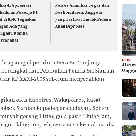
hardi Apresiasi
Polres Anambas Tegas dan
hadiran Pekerja PT
Berkomitmen, Anggota
A di RDP, Tegaskan
yang Terlibat Tindak Pidana
ngan Ada yang
Akan Diproses
ngadu Domba
syarakat
OPINI
langsung di perairan Desa Sri Tanjung.
Alarm
berangkat dari Pelabuhan Pemda Sri Siantan
Ungg
olair KP XXXI-2005 sebelum menyerahkan
.
gikan oleh Kapolres, Wakapolres, Kasat
apolsek Siantan kepada para nelayan. Setiap
minyak goreng 1 liter, gula pasir 1 kilogram,
rigu 1 kilogram, teh, serta susu kental manis.