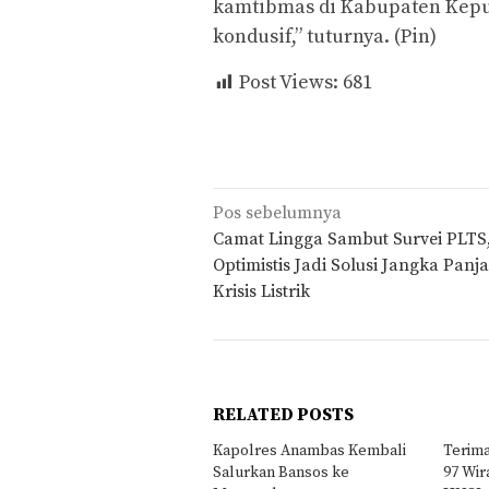
kamtibmas di Kabupaten Kepu
kondusif,” tuturnya. (Pin)
Post Views:
681
Navigasi
Pos sebelumnya
pos
Camat Lingga Sambut Survei PLTS
Optimistis Jadi Solusi Jangka Panj
Krisis Listrik
RELATED POSTS
Kapolres Anambas Kembali
Terim
Salurkan Bansos ke
97 Wir