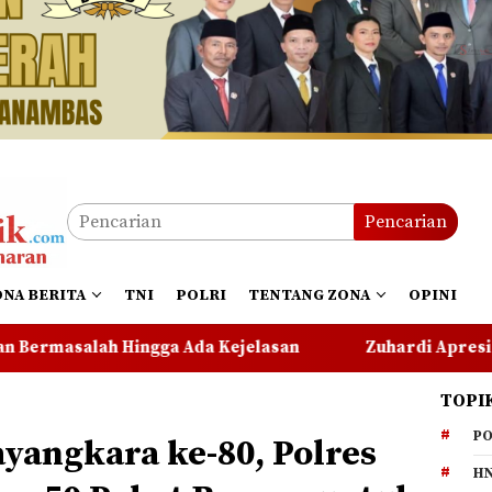
Pencarian
ONA BERITA
TNI
POLRI
TENTANG ZONA
OPINI
ejelasan
Zuhardi Apresiasi Kehadiran Pekerja PT C
TOPI
PO
angkara ke-80, Polres
HN