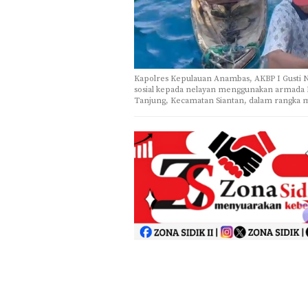
Kapolres Kepulauan Anambas, AKBP I Gusti N
sosial kepada nelayan menggunakan armada Ka
Tanjung, Kecamatan Siantan, dalam rangka m