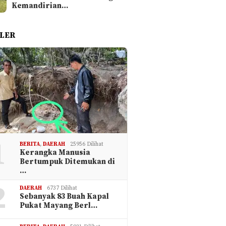
Kemandirian…
LER
1
BERITA
,
DAERAH
25956 Dilihat
Kerangka Manusia
Bertumpuk Ditemukan di
…
2
DAERAH
6737 Dilihat
Sebanyak 83 Buah Kapal
Pukat Mayang Berl…