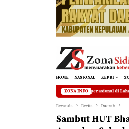
HOME
NASIONAL
KEPRI
Z
CSA Hentikan Operasional di Lahan Bermasalah Hingga Ada K
ZONA INFO
Beranda
Berita
Daerah
Sambut HUT Bhay