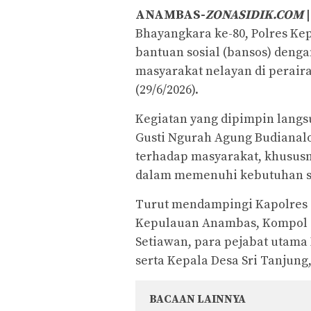
ANAMBAS-
ZONASIDIK.COM
|
Bhayangkara ke-80, Polres K
bantuan sosial (bansos) deng
masyarakat nelayan di peraira
(29/6/2026).
Kegiatan yang dipimpin lang
Gusti Ngurah Agung Budianalo
terhadap masyarakat, khusus
dalam memenuhi kebutuhan se
Turut mendampingi Kapolres 
Kepulauan Anambas, Kompol Sh
Setiawan, para pejabat utama 
serta Kepala Desa Sri Tanjung
BACAAN LAINNYA