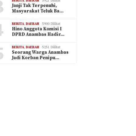
3
BERITA
,
DAERAH
5921 Dilihat
Janji Tak Terpenuhi,
Masyarakat Teluk Ba…
4
BERITA
,
DAERAH
5900 Dilihat
Hino Anggota Komisi I
DPRD Anambas Hadir…
5
BERITA
,
DAERAH
5251 Dilihat
Seorang Warga Anambas
Jadi Korban Penipu…