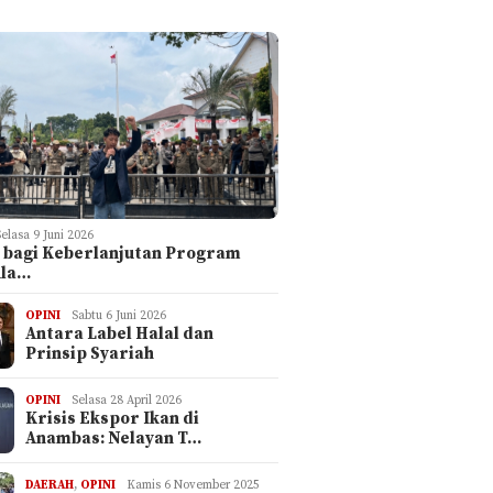
I
Selasa 9 Juni 2026
 bagi Keberlanjutan Program
ula…
OPINI
Sabtu 6 Juni 2026
Antara Label Halal dan
Prinsip Syariah
OPINI
Selasa 28 April 2026
Krisis Ekspor Ikan di
Anambas: Nelayan T…
DAERAH
,
OPINI
Kamis 6 November 2025