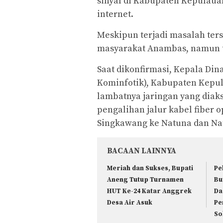
sinyal di Kabupaten Kepulau
internet.
Meskipun terjadi masalah ters
masyarakat Anambas, namun ti
Saat dikonfirmasi, Kepala Dina
Kominfotik), Kabupaten Kepu
lambatnya jaringan yang diak
pengalihan jalur kabel fiber 
Singkawang ke Natuna dan Na
BACAAN LAINNYA
Meriah dan Sukses, Bupati
Pe
Aneng Tutup Turnamen
Bu
HUT Ke-24 Katar Anggrek
Da
Desa Air Asuk
Pe
So