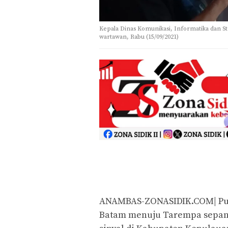
Kepala Dinas Komunikasi, Informatika dan St
wartawan, Rabu (15/09/2021)
ANAMBAS-ZONASIDIK.COM| Putus
Batam menuju Tarempa sepanj