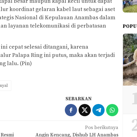
kapal besar maupun kapal kecil untuk dapat
lur koordinat gelaran kabel laut sebagai aset
trategis Nasional di Kepulauan Anambas dalam
an layanan telekomunikasi di perbatasan
POPU
ini cepat selesai ditangani, karena
alur Palapa Ring ini putus, maka akan terjadi
g lalu. (Pin)
inyal
SEBARKAN
Pos berikutnya
 Resmi
Angin Kencang, Dishub LH Anambas