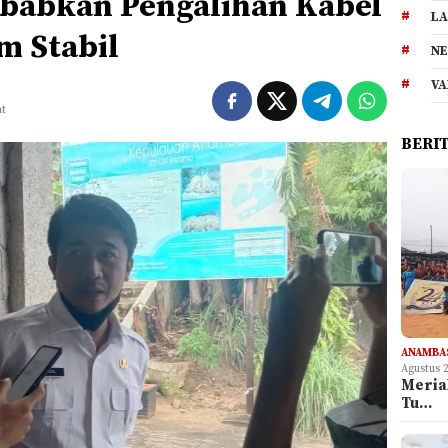
ebabkan Pengalihan Kabel
LA
m Stabil
NE
VA
at
BERI
ANAMBA
Agustus 
Meria
Tu…