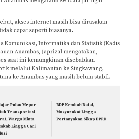
an Anambas mengalami kendala jaringan
ebut, akses internet masih bisa dirasakan
dak cepat seperti biasanya.
s Komunikasi, Informatika dan Statistik (Kadis
lauan Anambas, Japrizal mengatakan,
ses saat ini kemungkinan disebabkan
optik melalui Kalimantan ke Singkawang,
tuna ke Anambas yang masih belum stabil.
lajar Pulau Mepar
RDP Kembali Batal,
tuh Transportasi
Masyarakat Lingga
rat, Warga Minta
Pertanyakan Sikap DPRD
mkab Lingga Cari
lusi