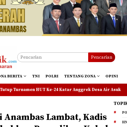
Pencarian
ONA BERITA
TNI
POLRI
TENTANG ZONA
OPINI
e-24 Katar Anggrek Desa Air Asuk
Pelajar Pulau Mep
TOPI
PO
di Anambas Lambat, Kadis
HN