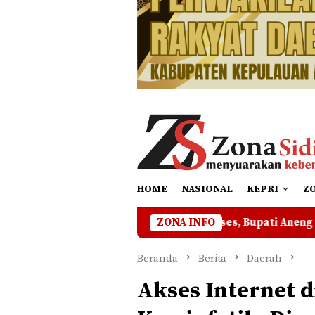
HOME
NASIONAL
KEPRI
Z
Meriah dan Sukses, Bupati Aneng Tutup Turnamen HUT K
ZONA INFO
Beranda
Berita
Daerah
Akses Internet 