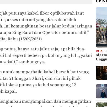
OPIN
jak putusnya kabel fiber optik bawah laut
n, akses internet yang dirasakan oleh
 Ini kemungkinan besar jalur kedua jaringan
lapa Ring Barat dan Operator belum stabil,”
ia, Rabu (15/09/2021).
g putus, hanya satu jalur saja, apabila dua-
OPINI
Alarm
di hal seperti beberapa bulan yang lalu, yakni
Ungg
a sekali,” sambungnya.
an untuk memperbaiki kabel bawah laut yang
itar 21 hingga 30 hari, dan saat ini pihak
tik lokasi putusnya kabel sepanjang 12
eh kapal.
i mengimbau menyampaikan dan mengingatkan