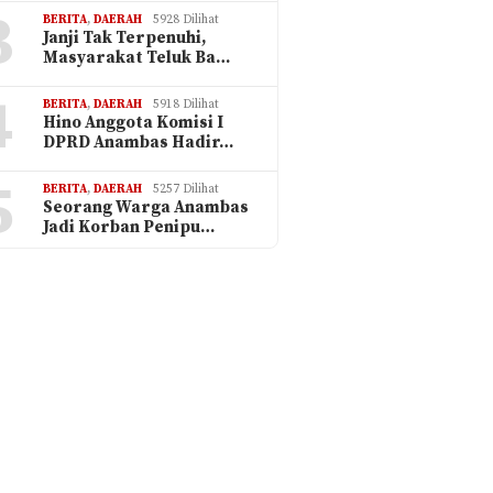
3
BERITA
,
DAERAH
5928 Dilihat
Janji Tak Terpenuhi,
Masyarakat Teluk Ba…
4
BERITA
,
DAERAH
5918 Dilihat
Hino Anggota Komisi I
DPRD Anambas Hadir…
5
BERITA
,
DAERAH
5257 Dilihat
Seorang Warga Anambas
Jadi Korban Penipu…