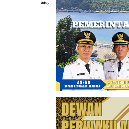
Loncat
tutup
ke
konten