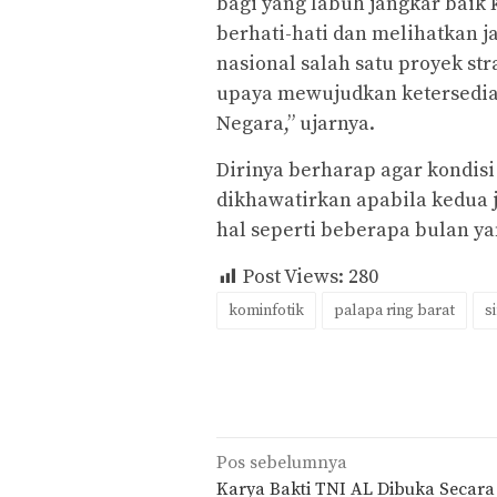
bagi yang labuh jangkar baik 
berhati-hati dan melihatkan ja
nasional salah satu proyek s
upaya mewujudkan ketersedia
Negara,” ujarnya.
Dirinya berharap agar kondisi 
dikhawatirkan apabila kedua j
hal seperti beberapa bulan yan
Post Views:
280
kominfotik
palapa ring barat
s
Navigasi
Pos sebelumnya
pos
Karya Bakti TNI AL Dibuka Secara