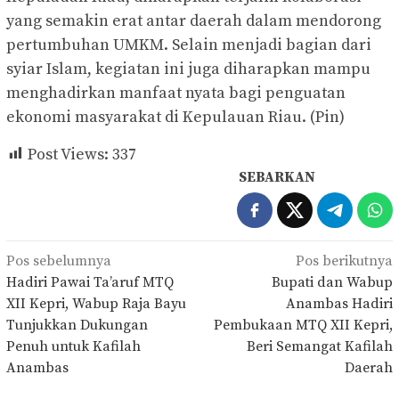
yang semakin erat antar daerah dalam mendorong
pertumbuhan UMKM. Selain menjadi bagian dari
syiar Islam, kegiatan ini juga diharapkan mampu
menghadirkan manfaat nyata bagi penguatan
ekonomi masyarakat di Kepulauan Riau. (Pin)
Post Views:
337
SEBARKAN
Navigasi
Pos sebelumnya
Pos berikutnya
pos
Hadiri Pawai Ta’aruf MTQ
Bupati dan Wabup
XII Kepri, Wabup Raja Bayu
Anambas Hadiri
Tunjukkan Dukungan
Pembukaan MTQ XII Kepri,
Penuh untuk Kafilah
Beri Semangat Kafilah
Anambas
Daerah