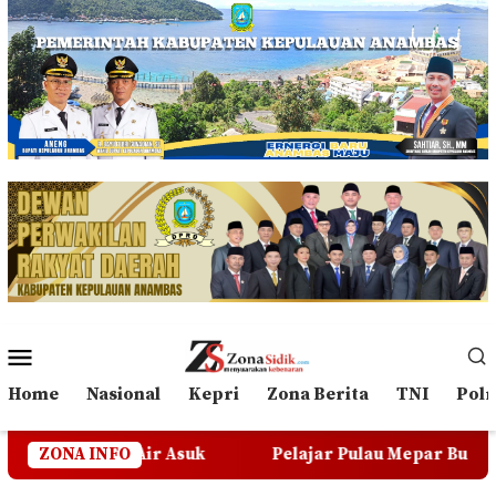
Loncat
ke
konten
Menu
Mobile
Home
Nasional
Kepri
Zona Berita
TNI
Polr
 Asuk
ZONA INFO
Pelajar Pulau Mepar Butuh Transportasi Dara