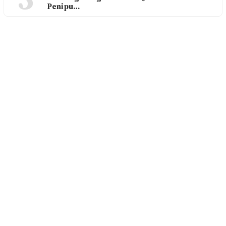
5
Penipu…