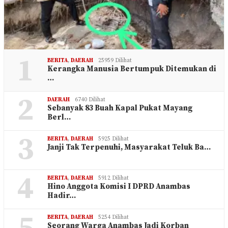
1
BERITA
,
DAERAH
25959 Dilihat
Kerangka Manusia Bertumpuk Ditemukan di
…
2
DAERAH
6740 Dilihat
Sebanyak 83 Buah Kapal Pukat Mayang
Berl…
3
BERITA
,
DAERAH
5925 Dilihat
Janji Tak Terpenuhi, Masyarakat Teluk Ba…
4
BERITA
,
DAERAH
5912 Dilihat
Hino Anggota Komisi I DPRD Anambas
Hadir…
BERITA
,
DAERAH
5254 Dilihat
Seorang Warga Anambas Jadi Korban