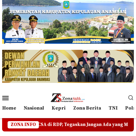
Loncat
ke
konten
Menu
Mobile
Home
Nasional
Kepri
Zona Berita
TNI
Polr
RDP, Tegaskan Jangan Ada yang Mengadu Domba Masyarakat
ZONA INFO