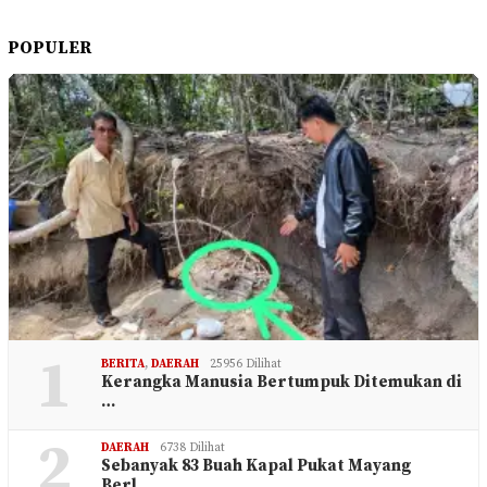
POPULER
1
BERITA
,
DAERAH
25956 Dilihat
Kerangka Manusia Bertumpuk Ditemukan di
…
2
DAERAH
6738 Dilihat
Sebanyak 83 Buah Kapal Pukat Mayang
Berl…