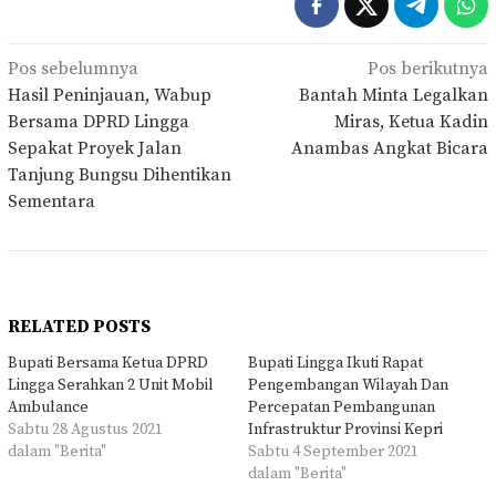
Navigasi
Pos sebelumnya
Pos berikutnya
pos
Hasil Peninjauan, Wabup
Bantah Minta Legalkan
Bersama DPRD Lingga
Miras, Ketua Kadin
Sepakat Proyek Jalan
Anambas Angkat Bicara
Tanjung Bungsu Dihentikan
Sementara
RELATED POSTS
Bupati Bersama Ketua DPRD
Bupati Lingga Ikuti Rapat
Lingga Serahkan 2 Unit Mobil
Pengembangan Wilayah Dan
Ambulance
Percepatan Pembangunan
Sabtu 28 Agustus 2021
Infrastruktur Provinsi Kepri
dalam "Berita"
Sabtu 4 September 2021
dalam "Berita"