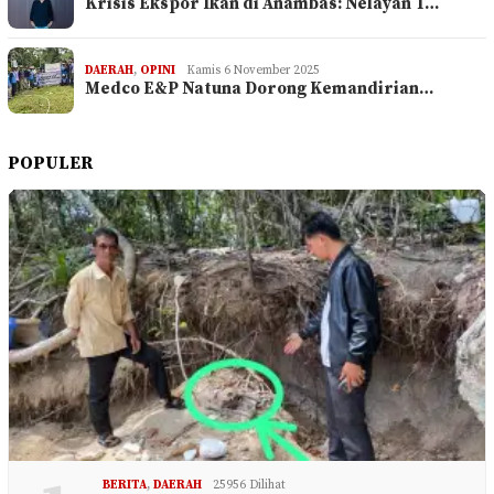
Krisis Ekspor Ikan di Anambas: Nelayan T…
DAERAH
,
OPINI
Kamis 6 November 2025
Medco E&P Natuna Dorong Kemandirian…
POPULER
BERITA
,
DAERAH
25956 Dilihat