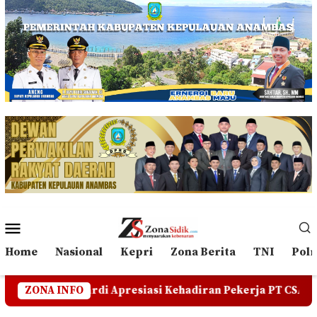
Loncat
ke
konten
Menu
Mobile
Home
Nasional
Kepri
Zona Berita
TNI
Polr
esiasi Kehadiran Pekerja PT CSA di RDP, Tegaskan Jangan
ZONA INFO