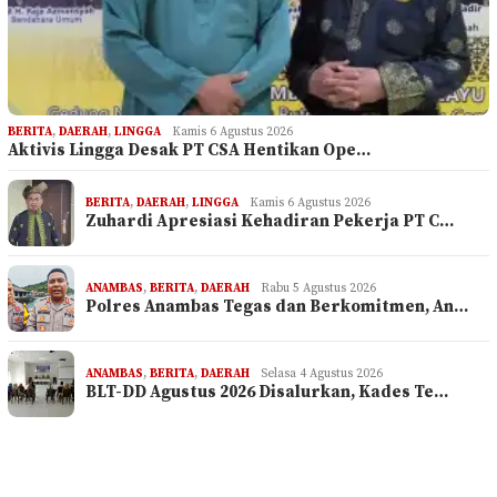
BERITA
,
DAERAH
,
LINGGA
Kamis 6 Agustus 2026
Aktivis Lingga Desak PT CSA Hentikan Ope…
BERITA
,
DAERAH
,
LINGGA
Kamis 6 Agustus 2026
Zuhardi Apresiasi Kehadiran Pekerja PT C…
ANAMBAS
,
BERITA
,
DAERAH
Rabu 5 Agustus 2026
Polres Anambas Tegas dan Berkomitmen, An…
ANAMBAS
,
BERITA
,
DAERAH
Selasa 4 Agustus 2026
BLT-DD Agustus 2026 Disalurkan, Kades Te…