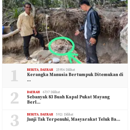
1
BERITA
,
DAERAH
25956 Dilihat
Kerangka Manusia Bertumpuk Ditemukan di
…
2
DAERAH
6737 Dilihat
Sebanyak 83 Buah Kapal Pukat Mayang
Berl…
3
BERITA
,
DAERAH
5921 Dilihat
Janji Tak Terpenuhi, Masyarakat Teluk Ba…