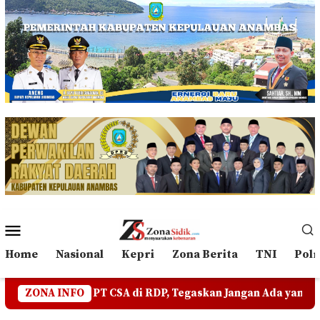
Loncat
ke
konten
Menu
Mobile
Home
Nasional
Kepri
Zona Berita
TNI
Polr
SA di RDP, Tegaskan Jangan Ada yang Mengadu Domba Masya
ZONA INFO