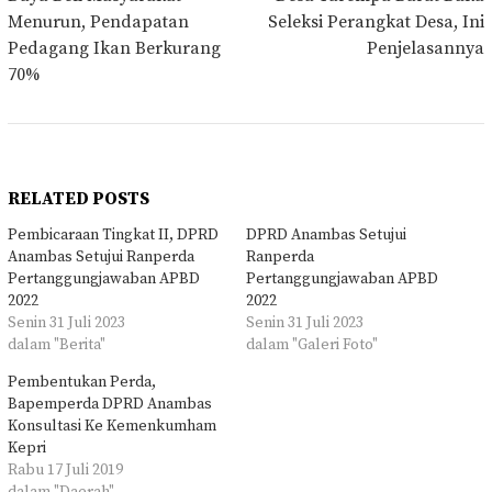
pos
Menurun, Pendapatan
Seleksi Perangkat Desa, Ini
Pedagang Ikan Berkurang
Penjelasannya
70%
RELATED POSTS
Pembicaraan Tingkat II, DPRD
DPRD Anambas Setujui
Anambas Setujui Ranperda
Ranperda
Pertanggungjawaban APBD
Pertanggungjawaban APBD
2022
2022
Senin 31 Juli 2023
Senin 31 Juli 2023
dalam "Berita"
dalam "Galeri Foto"
Pembentukan Perda,
Bapemperda DPRD Anambas
Konsultasi Ke Kemenkumham
Kepri
Rabu 17 Juli 2019
dalam "Daerah"