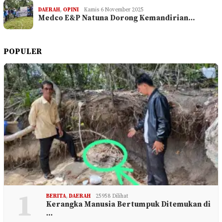
DAERAH
,
OPINI
Kamis 6 November 2025
Medco E&P Natuna Dorong Kemandirian…
POPULER
1
BERITA
,
DAERAH
25958 Dilihat
Kerangka Manusia Bertumpuk Ditemukan di
…