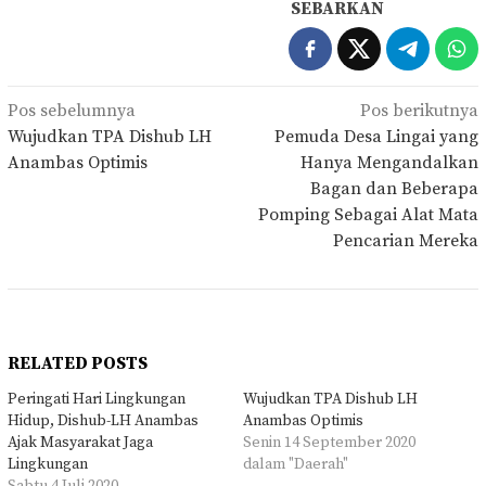
SEBARKAN
Navigasi
Pos sebelumnya
Pos berikutnya
pos
Wujudkan TPA Dishub LH
Pemuda Desa Lingai yang
Anambas Optimis
Hanya Mengandalkan
Bagan dan Beberapa
Pomping Sebagai Alat Mata
Pencarian Mereka
RELATED POSTS
Peringati Hari Lingkungan
Wujudkan TPA Dishub LH
Hidup, Dishub-LH Anambas
Anambas Optimis
Ajak Masyarakat Jaga
Senin 14 September 2020
Lingkungan
dalam "Daerah"