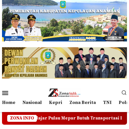
Loncat
ke
konten
Menu
Mobile
Home
Nasional
Kepri
Zona Berita
TNI
Polr
 Pulau Mepar Butuh Transportasi Darat, Warga Minta Pemkab
ZONA INFO