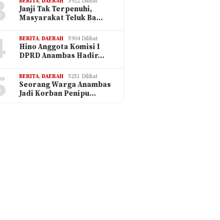
3
BERITA
,
DAERAH
5922 Dilihat
Janji Tak Terpenuhi,
Masyarakat Teluk Ba…
4
BERITA
,
DAERAH
5904 Dilihat
Hino Anggota Komisi I
DPRD Anambas Hadir…
5
BERITA
,
DAERAH
5251 Dilihat
Seorang Warga Anambas
Jadi Korban Penipu…