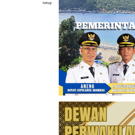
Loncat
tutup
ke
konten