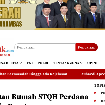
Pencarian
ONA BERITA
TNI
POLRI
TENTANG ZONA
OPINI
a Kejelasan
Zuhardi Apresiasi Kehadiran Pekerja P
TOPI
PO
uan Rumah STQH Perdana
HN