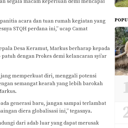
an segala macam keperluan demi mencapai
POPU
panitia acara dan tuan rumah kegiatan yang
sesnya STQH perdana ini,” ucap Camat
epala Desa Keramut, Markus berharap kepada
 patuh dengan Prokes demi kelancaran syi’ar
ajang memperkuat diri, menggali potensi
engan semangat kearah yang lebih barokah
Markus.
ada generasi baru, jangan sampai terlambat
ingan diera globalisasi ini,” tegasnya.
ndungi dari adab luar yang dapat merusak