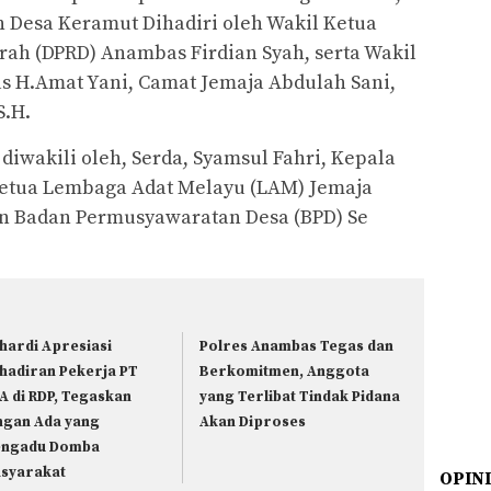
n Desa Keramut Dihadiri oleh Wakil Ketua
ah (DPRD) Anambas Firdian Syah, serta Wakil
s H.Amat Yani, Camat Jemaja Abdulah Sani,
S.H.
diwakili oleh, Serda, Syamsul Fahri, Kepala
etua Lembaga Adat Melayu (LAM) Jemaja
an Badan Permusyawaratan Desa (BPD) Se
hardi Apresiasi
Polres Anambas Tegas dan
hadiran Pekerja PT
Berkomitmen, Anggota
A di RDP, Tegaskan
yang Terlibat Tindak Pidana
ngan Ada yang
Akan Diproses
ngadu Domba
syarakat
OPIN