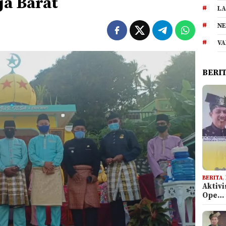
a Barat
LA
NE
VA
BERI
BERITA
,
Aktiv
Ope…