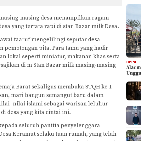
 masing-masing desa menampilkan ragam
sa yang tertata rapi di stan Bazar milk Desa.
awai taaruf mengelilingi seputar desa
n pemotongan pita. Para tamu yang hadir
n lokal seperti miniatur, makanan khas serta
OPINI
rsajikan di m Stan Bazar milk masing-masing
Alarm
Ungg
emaja Barat sekaligus membuka STQH ke 1
esan, mari bangun semangut baru dalam
lai- nilai islami sebagai warisan leluhur
 desa yang kita cintai ini.
kepada seluruh panitia penyelenggara
esa Keramut selaku tuan rumah, yang telah