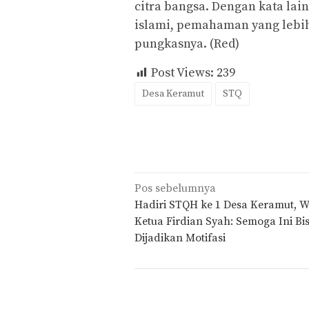
citra bangsa. Dengan kata lain
islami, pemahaman yang lebih
pungkasnya. (Red)
Post Views:
239
Desa Keramut
STQ
Navigasi
Pos sebelumnya
pos
Hadiri STQH ke 1 Desa Keramut, W
Ketua Firdian Syah: Semoga Ini Bi
Dijadikan Motifasi