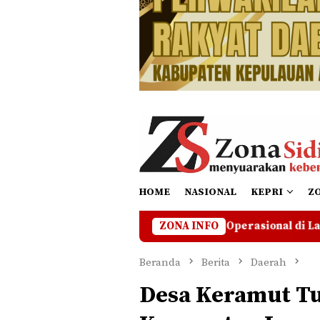
HOME
NASIONAL
KEPRI
Z
PT CSA Hentikan Operasional di Lahan Bermasalah Hingga Ad
ZONA INFO
Beranda
Berita
Daerah
Desa Keramut T