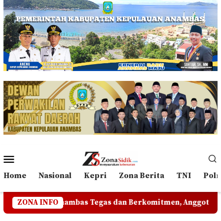
Loncat
ke
konten
Menu
Mobile
Home
Nasional
Kepri
Zona Berita
TNI
Polr
dan Berkomitmen, Anggota yang Terlibat Tindak Pidana Aka
ZONA INFO