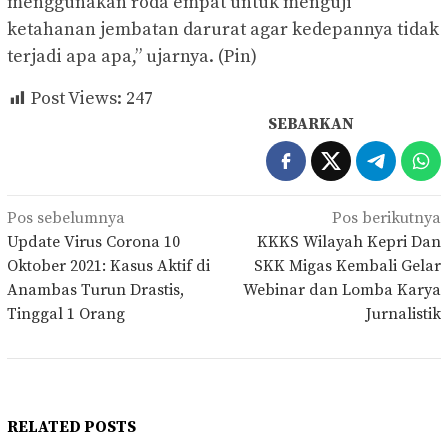
menggunakan roda empat untuk menguji
ketahanan jembatan darurat agar kedepannya tidak
terjadi apa apa,” ujarnya. (Pin)
Post Views:
247
SEBARKAN
Navigasi
Pos sebelumnya
Pos berikutnya
pos
Update Virus Corona 10
KKKS Wilayah Kepri Dan
Oktober 2021: Kasus Aktif di
SKK Migas Kembali Gelar
Anambas Turun Drastis,
Webinar dan Lomba Karya
Tinggal 1 Orang
Jurnalistik
RELATED POSTS