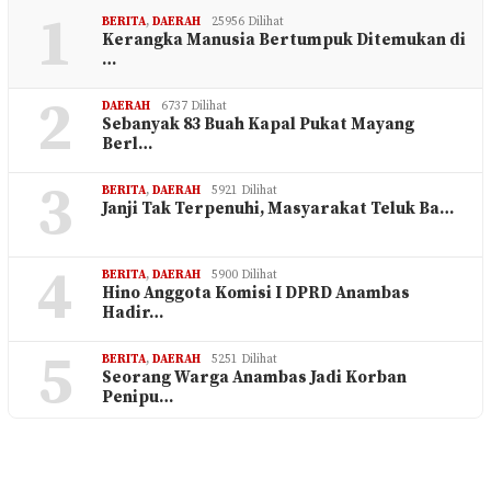
1
BERITA
,
DAERAH
25956 Dilihat
Kerangka Manusia Bertumpuk Ditemukan di
…
2
DAERAH
6737 Dilihat
Sebanyak 83 Buah Kapal Pukat Mayang
Berl…
3
BERITA
,
DAERAH
5921 Dilihat
Janji Tak Terpenuhi, Masyarakat Teluk Ba…
4
BERITA
,
DAERAH
5900 Dilihat
Hino Anggota Komisi I DPRD Anambas
Hadir…
5
BERITA
,
DAERAH
5251 Dilihat
Seorang Warga Anambas Jadi Korban
Penipu…