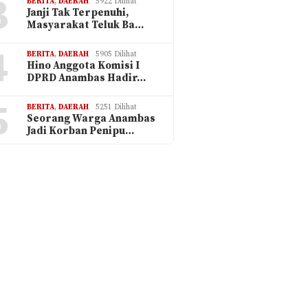
3
BERITA
,
DAERAH
5922 Dilihat
Janji Tak Terpenuhi,
Masyarakat Teluk Ba…
4
BERITA
,
DAERAH
5905 Dilihat
Hino Anggota Komisi I
DPRD Anambas Hadir…
5
BERITA
,
DAERAH
5251 Dilihat
Seorang Warga Anambas
Jadi Korban Penipu…