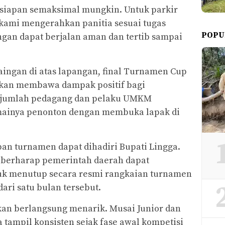
rsiapan semaksimal mungkin. Untuk parkir
kami mengerahkan panitia sesuai tugas
POPU
gan dapat berjalan aman dan tertib sampai
ingan di atas lapangan, final Turnamen Cup
akan membawa dampak positif bagi
ejumlah pedagang dan pelaku UMKM
mainya penonton dengan membuka lapak di
pan turnamen dapat dihadiri Bupati Lingga.
 berharap pemerintah daerah dapat
k menutup secara resmi rangkaian turnamen
ari satu bulan tersebut.
ikan berlangsung menarik. Musai Junior dan
tampil konsisten sejak fase awal kompetisi