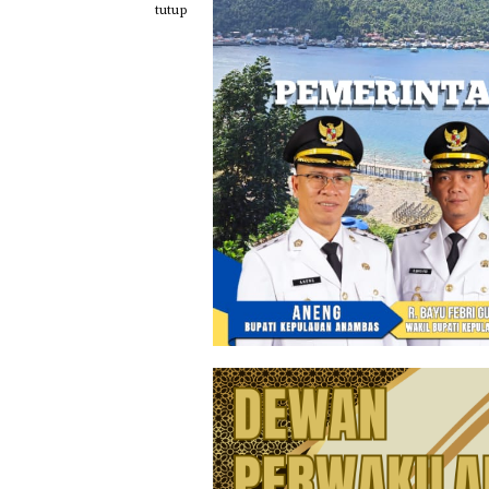
Loncat
tutup
ke
konten