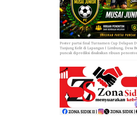
Poster partai final Turnamen Cup Delapan
Tanjung Kelit di Lapangan I Limbung, Desa B
puncak diprediksi disaksikan ribuan penonton