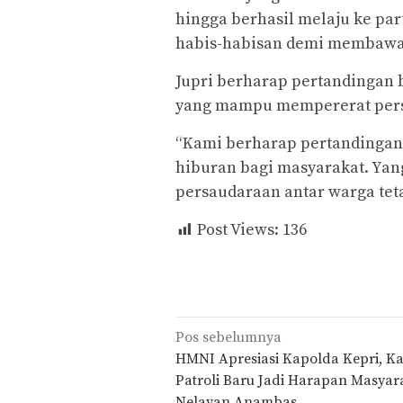
hingga berhasil melaju ke par
habis-habisan demi membawa p
Jupri berharap pertandingan 
yang mampu mempererat pers
“Kami berharap pertandingan 
hiburan bagi masyarakat. Yan
persaudaraan antar warga teta
Post Views:
136
Navigasi
Pos sebelumnya
pos
HMNI Apresiasi Kapolda Kepri, K
Patroli Baru Jadi Harapan Masyar
Nelayan Anambas