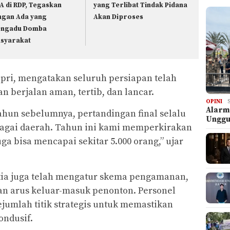
A di RDP, Tegaskan
yang Terlibat Tindak Pidana
ngan Ada yang
Akan Diproses
ngadu Domba
syarakat
upri, mengatakan seluruh persiapan telah
 berjalan aman, tertib, dan lancar.
OPINI
Alarm
hun sebelumnya, pertandingan final selalu
Ungg
bagai daerah. Tahun ini kami memperkirakan
ga bisa mencapai sekitar 5.000 orang,” ujar
itia juga telah mengatur skema pengamanan,
an arus keluar-masuk penonton. Personel
ejumlah titik strategis untuk memastikan
ondusif.