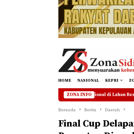
HOME
NASIONAL
KEPRI
Z
 Hentikan Operasional di Lahan Bermasalah Hingga Ada Keje
ZONA INFO
Beranda
Berita
Daerah
Final Cup Delapa