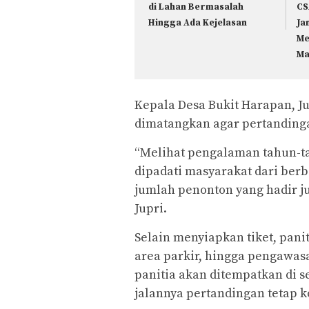
di Lahan Bermasalah
CS
Hingga Ada Kejelasan
Ja
Me
Ma
Kepala Desa Bukit Harapan, J
dimatangkan agar pertandingan
“Melihat pengalaman tahun-ta
dipadati masyarakat dari ber
jumlah penonton yang hadir ju
Jupri.
Selain menyiapkan tiket, pan
area parkir, hingga pengawas
panitia akan ditempatkan di s
jalannya pertandingan tetap k