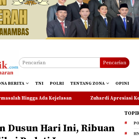
Pencarian
ONA BERITA
TNI
POLRI
TENTANG ZONA
OPINI
lasan
Zuhardi Apresiasi Kehadiran Pekerja PT CSA 
TOPI
PO
n Dusun Hari Ini, Ribuan
HN