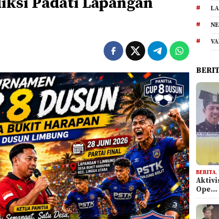
iksi Padati Lapangan
LA
NE
VA
BERI
BERITA
,
Aktiv
Ope…