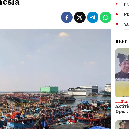
nesia
LA
NE
VA
BERI
BERITA
,
Aktiv
Ope…