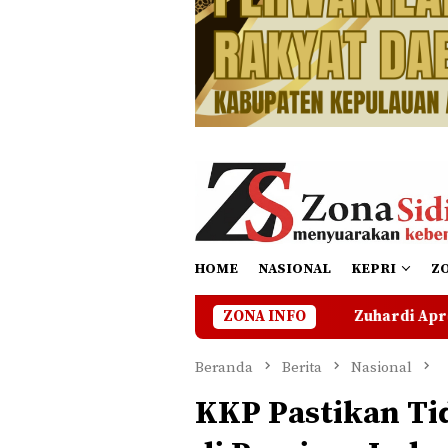
HOME
NASIONAL
KEPRI
Z
Ada Kejelasan
Zuhardi Apresiasi Kehadiran Pekerja
ZONA INFO
Beranda
Berita
Nasional
KKP Pastikan Tid