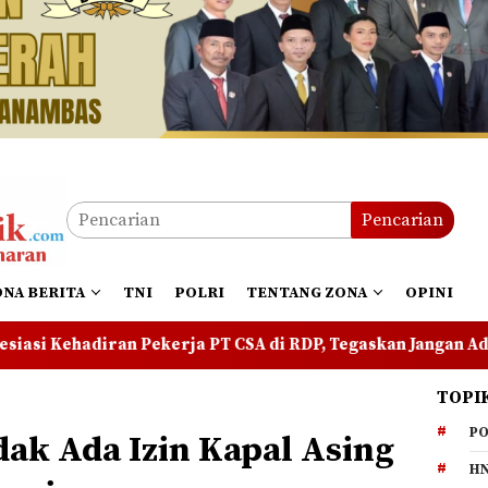
Pencarian
ONA BERITA
TNI
POLRI
TENTANG ZONA
OPINI
 PT CSA di RDP, Tegaskan Jangan Ada yang Mengadu Domba 
TOPI
PO
ak Ada Izin Kapal Asing
HN