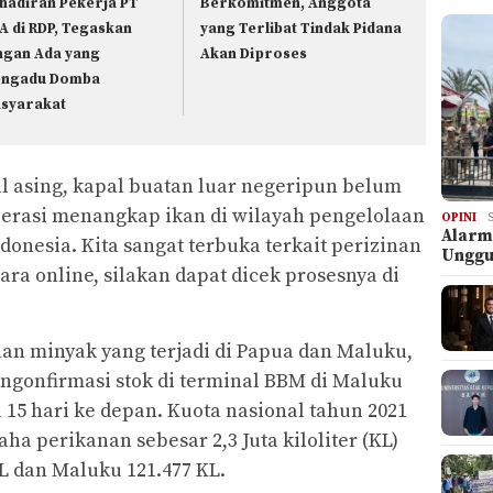
hadiran Pekerja PT
Berkomitmen, Anggota
A di RDP, Tegaskan
yang Terlibat Tindak Pidana
ngan Ada yang
Akan Diproses
ngadu Domba
syarakat
l asing, kapal buatan luar negeripun belum
erasi menangkap ikan di wilayah pengelolaan
OPINI
Alarm
onesia. Kita sangat terbuka terkait perizinan
Ungg
cara online, silakan dapat dicek prosesnya di
an minyak yang terjadi di Papua dan Maluku,
ngonfirmasi stok di terminal BBM di Maluku
15 hari ke depan. Kuota nasional tahun 2021
 perikanan sebesar 2,3 Juta kiloliter (KL)
L dan Maluku 121.477 KL.