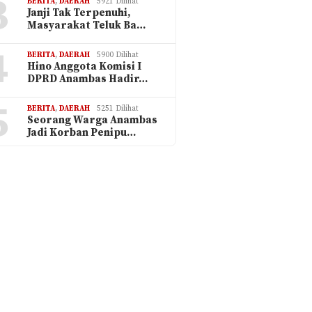
3
BERITA
,
DAERAH
5921 Dilihat
Janji Tak Terpenuhi,
Masyarakat Teluk Ba…
4
BERITA
,
DAERAH
5900 Dilihat
Hino Anggota Komisi I
DPRD Anambas Hadir…
5
BERITA
,
DAERAH
5251 Dilihat
Seorang Warga Anambas
Jadi Korban Penipu…