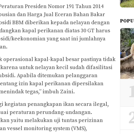
 Peraturan Presiden Nomor 191 Tahun 2014
ibusian dan Harga Jual Eceran Bahan Bakar
POPU
bsidi BBM diberikan kepada nelayan dengan
edangkan kapal perikanan diatas 30 GT harus
idi/keekonomian yang saat ini jumlahnya
an.
 operasional kapal-kapal besar pastinya tidak
arena untuk nelayan kecil sudah difasilitasi
bsidi. Apabila ditemukan pelanggaran
entang izin kapal perikanan dipersilakan
enindak tegas,” imbuh Zaini.
i kegiatan penangkapan ikan secara ilegal,
sesuai peraturan perundang-undangan.
kan yaitu melakukan uji tuntas perizinan
n vessel monitoring system (VMS),