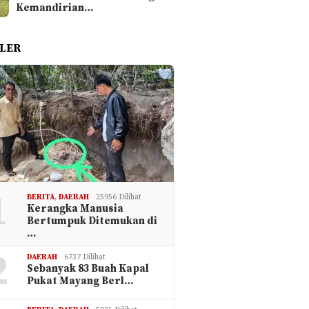
Kemandirian…
LER
1
BERITA
,
DAERAH
25956 Dilihat
Kerangka Manusia
Bertumpuk Ditemukan di
…
2
DAERAH
6737 Dilihat
Sebanyak 83 Buah Kapal
Pukat Mayang Berl…