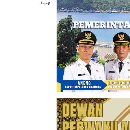
Loncat
tutup
ke
konten