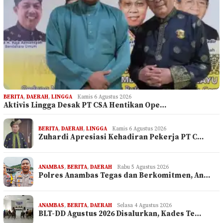
BERITA
,
DAERAH
,
LINGGA
Kamis 6 Agustus 2026
Aktivis Lingga Desak PT CSA Hentikan Ope…
BERITA
,
DAERAH
,
LINGGA
Kamis 6 Agustus 2026
Zuhardi Apresiasi Kehadiran Pekerja PT C…
ANAMBAS
,
BERITA
,
DAERAH
Rabu 5 Agustus 2026
Polres Anambas Tegas dan Berkomitmen, An…
ANAMBAS
,
BERITA
,
DAERAH
Selasa 4 Agustus 2026
BLT-DD Agustus 2026 Disalurkan, Kades Te…