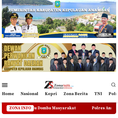
Loncat
ke
konten
Menu
Mobile
Home
Nasional
Kepri
Zona Berita
TNI
Polr
ba Masyarakat
ZONA INFO
Polres Anambas Tegas dan Berkomitme