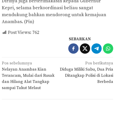
Dirinya juga berterimakasih kepada Gubernur
Kepri, selama berkoordinasi beliau sangat
mendukung bahkan mendorong untuk kemajuan
Anambas. (Pin)
Post Views:
762
SEBARKAN
Navigasi
Pos sebelumnya
Pos berikutnya
pos
Nelayan Anambas Kian
Diduga Miliki Sabu, Dua Pria
Terancam, Mulai dari Rusak
Ditangkap Polisi di Lokasi
dan Hilang Alat Tangkap
Berbeda
sampai Takut Melaut