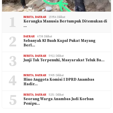
1
BERITA
,
DAERAH
25956 Dilihat
Kerangka Manusia Bertumpuk Ditemukan di
…
2
DAERAH
6738 Dilihat
Sebanyak 83 Buah Kapal Pukat Mayang
Berl…
3
BERITA
,
DAERAH
5922 Dilihat
Janji Tak Terpenuhi, Masyarakat Teluk Ba…
4
BERITA
,
DAERAH
5905 Dilihat
Hino Anggota Komisi I DPRD Anambas
Hadir…
5
BERITA
,
DAERAH
5251 Dilihat
Seorang Warga Anambas Jadi Korban
Penipu…