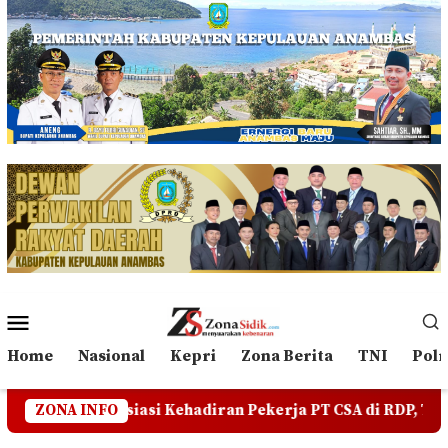
Loncat
ke
konten
Menu
Mobile
Home
Nasional
Kepri
Zona Berita
TNI
Polr
 Kehadiran Pekerja PT CSA di RDP, Tegaskan Jangan Ada y
ZONA INFO