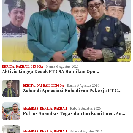
BERITA
,
DAERAH
,
LINGGA
Kamis 6 Agustus 2026
Aktivis Lingga Desak PT CSA Hentikan Ope…
BERITA
,
DAERAH
,
LINGGA
Kamis 6 Agustus 2026
Zuhardi Apresiasi Kehadiran Pekerja PT C…
ANAMBAS
,
BERITA
,
DAERAH
Rabu 5 Agustus 2026
Polres Anambas Tegas dan Berkomitmen, An…
ANAMBAS
,
BERITA
,
DAERAH
Selasa 4 Agustus 2026