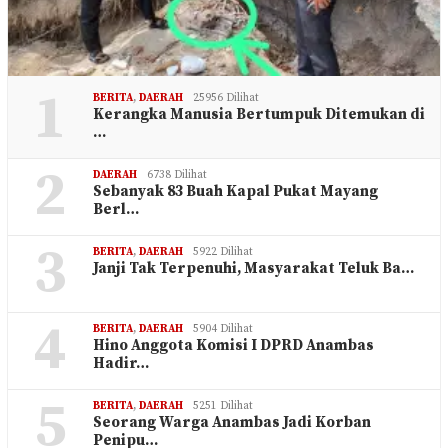
1
BERITA
,
DAERAH
25956 Dilihat
Kerangka Manusia Bertumpuk Ditemukan di
…
2
DAERAH
6738 Dilihat
Sebanyak 83 Buah Kapal Pukat Mayang
Berl…
3
BERITA
,
DAERAH
5922 Dilihat
Janji Tak Terpenuhi, Masyarakat Teluk Ba…
4
BERITA
,
DAERAH
5904 Dilihat
Hino Anggota Komisi I DPRD Anambas
Hadir…
5
BERITA
,
DAERAH
5251 Dilihat
Seorang Warga Anambas Jadi Korban
Penipu…