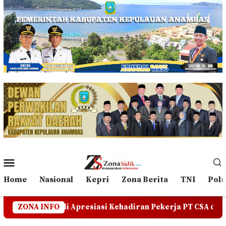
Loncat
ke
konten
Menu
Mobile
Home
Nasional
Kepri
Zona Berita
TNI
Polr
esiasi Kehadiran Pekerja PT CSA di RDP, Tegaskan Jangan
ZONA INFO