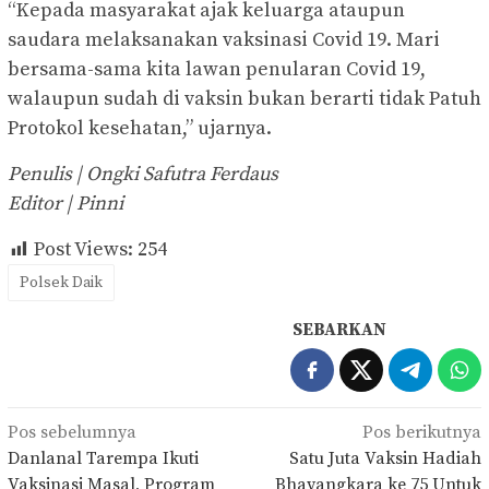
“Kepada masyarakat ajak keluarga ataupun
saudara melaksanakan vaksinasi Covid 19. Mari
bersama-sama kita lawan penularan Covid 19,
walaupun sudah di vaksin bukan berarti tidak Patuh
Protokol kesehatan,” ujarnya.
Penulis | Ongki Safutra Ferdaus
Editor | Pinni
Post Views:
254
Polsek Daik
SEBARKAN
Navigasi
Pos sebelumnya
Pos berikutnya
pos
Danlanal Tarempa Ikuti
Satu Juta Vaksin Hadiah
Vaksinasi Masal, Program
Bhayangkara ke 75 Untuk