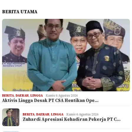
BERITA UTAMA
BERITA
,
DAERAH
,
LINGGA
Kamis 6 Agustus 2026
Aktivis Lingga Desak PT CSA Hentikan Ope…
BERITA
,
DAERAH
,
LINGGA
Kamis 6 Agustus 2026
Zuhardi Apresiasi Kehadiran Pekerja PT C…