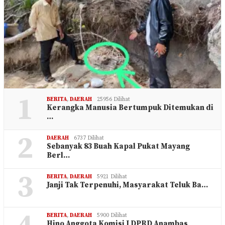
1
BERITA
,
DAERAH
25956 Dilihat
Kerangka Manusia Bertumpuk Ditemukan di
…
2
DAERAH
6737 Dilihat
Sebanyak 83 Buah Kapal Pukat Mayang
Berl…
3
BERITA
,
DAERAH
5921 Dilihat
Janji Tak Terpenuhi, Masyarakat Teluk Ba…
BERITA
,
DAERAH
5900 Dilihat
Hino Anggota Komisi I DPRD Anambas