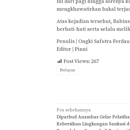
ini dari pagi hingga sorenya
mengkhawatirkan bakal terjadi
Atas kejadian tersebut, Babi
berhati-hati serta selalu meli
Penulis | Ongki Safutra Ferdau
Editor | Pinni
Post Views:
267
Nelayan
Navigasi
Pos sebelumnya
pos
Diparbud Anambas Gelar Pelatih
Kebersihan Lingkungan Sanitasi 