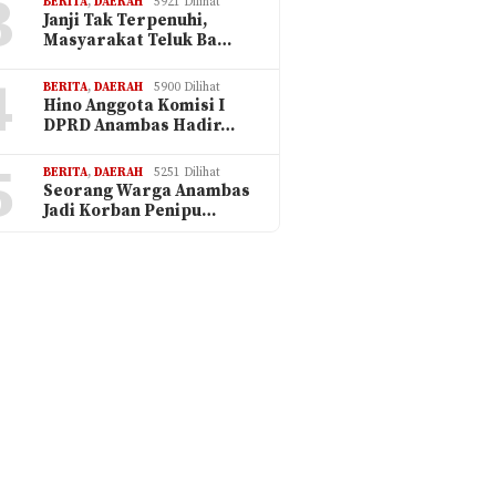
3
BERITA
,
DAERAH
5921 Dilihat
Janji Tak Terpenuhi,
Masyarakat Teluk Ba…
4
BERITA
,
DAERAH
5900 Dilihat
Hino Anggota Komisi I
DPRD Anambas Hadir…
5
BERITA
,
DAERAH
5251 Dilihat
Seorang Warga Anambas
Jadi Korban Penipu…