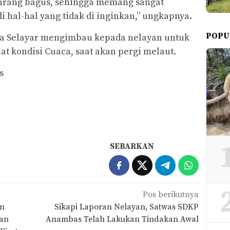
 kurang bagus, sehingga memang sangat
 hal-hal yang tidak di inginkan,” ungkapnya.
POPU
nsa Selayar mengimbau kepada nelayan untuk
hat kondisi Cuaca, saat akan pergi melaut.
s
SEBARKAN
Pos berikutnya
an
Sikapi Laporan Nelayan, Satwas SDKP
dan
Anambas Telah Lakukan Tindakan Awal