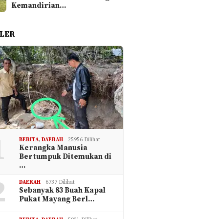
Kemandirian…
LER
1
BERITA
,
DAERAH
25956 Dilihat
Kerangka Manusia
Bertumpuk Ditemukan di
…
2
DAERAH
6737 Dilihat
Sebanyak 83 Buah Kapal
Pukat Mayang Berl…