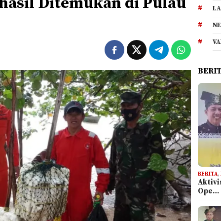
hasil Ditemukan di Pulau
LA
NE
VA
BERI
BERITA
,
Aktiv
Ope…