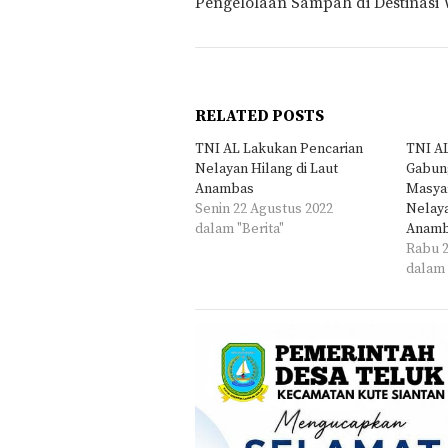
Pengelolaan Sampah di Destinasi 
RELATED POSTS
TNI AL Lakukan Pencarian
TNI A
Nelayan Hilang di Laut
Gabun
Anambas
Masya
Senin 22 Agustus 2022
Nelaya
dalam "Berita"
Anam
Rabu 2
dalam 