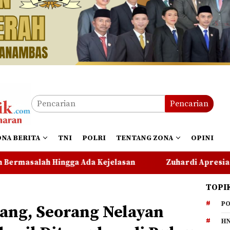
Pencarian
ONA BERITA
TNI
POLRI
TENTANG ZONA
OPINI
jelasan
Zuhardi Apresiasi Kehadiran Pekerja PT CS
TOPI
PO
ang, Seorang Nelayan
HN