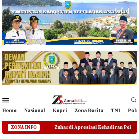
Loncat
ke
konten
Menu
Mobile
Home
Nasional
Kepri
Zona Berita
TNI
Polr
an
ZONA INFO
Zuhardi Apresiasi Kehadiran Pekerja PT CSA di 