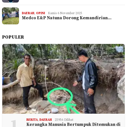
DAERAH
,
OPINI
Kamis 6 November 2025
Medco E&P Natuna Dorong Kemandirian…
POPULER
1
BERITA
,
DAERAH
25956 Dilihat
Kerangka Manusia Bertumpuk Ditemukan di