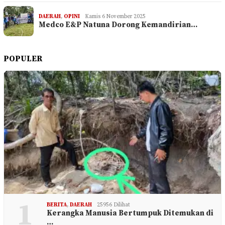
DAERAH
,
OPINI
Kamis 6 November 2025
Medco E&P Natuna Dorong Kemandirian…
POPULER
1
BERITA
,
DAERAH
25956 Dilihat
Kerangka Manusia Bertumpuk Ditemukan di
…