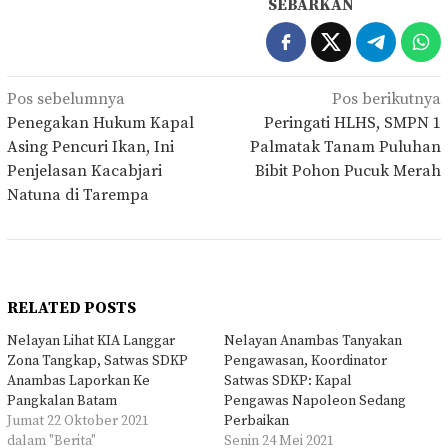
SEBARKAN
Navigasi
Pos sebelumnya
Pos berikutnya
pos
Penegakan Hukum Kapal
Peringati HLHS, SMPN 1
Asing Pencuri Ikan, Ini
Palmatak Tanam Puluhan
Penjelasan Kacabjari
Bibit Pohon Pucuk Merah
Natuna di Tarempa
RELATED POSTS
Nelayan Lihat KIA Langgar
Nelayan Anambas Tanyakan
Zona Tangkap, Satwas SDKP
Pengawasan, Koordinator
Anambas Laporkan Ke
Satwas SDKP: Kapal
Pangkalan Batam
Pengawas Napoleon Sedang
Jumat 22 Oktober 2021
Perbaikan
dalam "Berita"
Senin 24 Mei 2021