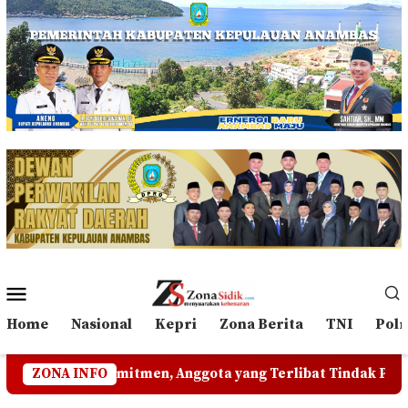
Loncat
ke
konten
Menu
Mobile
Home
Nasional
Kepri
Zona Berita
TNI
Polr
 Anggota yang Terlibat Tindak Pidana Akan Diproses
ZONA INFO