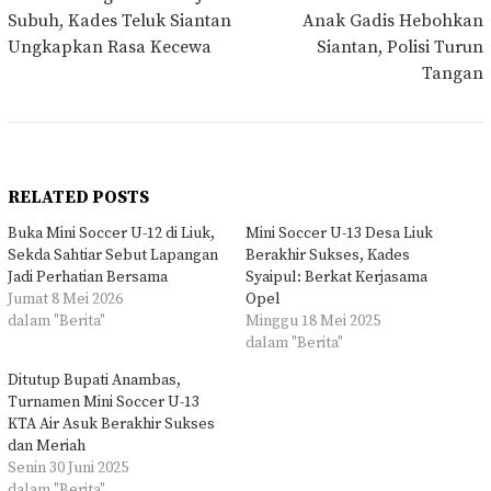
pos
Subuh, Kades Teluk Siantan
Anak Gadis Hebohkan
Ungkapkan Rasa Kecewa
Siantan, Polisi Turun
Tangan
RELATED POSTS
Buka Mini Soccer U-12 di Liuk,
Mini Soccer U-13 Desa Liuk
Sekda Sahtiar Sebut Lapangan
Berakhir Sukses, Kades
Jadi Perhatian Bersama
Syaipul: Berkat Kerjasama
Jumat 8 Mei 2026
Opel
dalam "Berita"
Minggu 18 Mei 2025
dalam "Berita"
Ditutup Bupati Anambas,
Turnamen Mini Soccer U-13
KTA Air Asuk Berakhir Sukses
dan Meriah
Senin 30 Juni 2025
dalam "Berita"