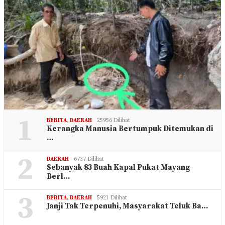
1
BERITA
,
DAERAH
25956 Dilihat
Kerangka Manusia Bertumpuk Ditemukan di
…
2
DAERAH
6737 Dilihat
Sebanyak 83 Buah Kapal Pukat Mayang
Berl…
3
BERITA
,
DAERAH
5921 Dilihat
Janji Tak Terpenuhi, Masyarakat Teluk Ba…