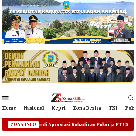
Loncat
ke
konten
Menu
Mobile
Home
Nasional
Kepri
Zona Berita
TNI
Polr
esiasi Kehadiran Pekerja PT CSA di RDP, Tegaskan Jangan 
ZONA INFO