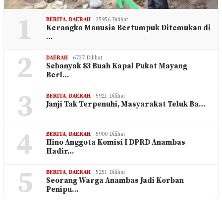
1
BERITA
,
DAERAH
25956 Dilihat
Kerangka Manusia Bertumpuk Ditemukan di
…
2
DAERAH
6737 Dilihat
Sebanyak 83 Buah Kapal Pukat Mayang
Berl…
3
BERITA
,
DAERAH
5921 Dilihat
Janji Tak Terpenuhi, Masyarakat Teluk Ba…
4
BERITA
,
DAERAH
5900 Dilihat
Hino Anggota Komisi I DPRD Anambas
Hadir…
5
BERITA
,
DAERAH
5251 Dilihat
Seorang Warga Anambas Jadi Korban
Penipu…