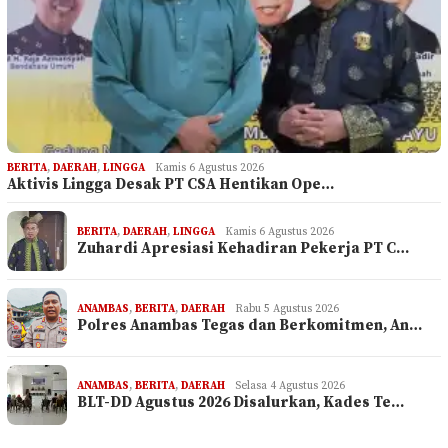
BERITA
,
DAERAH
,
LINGGA
Kamis 6 Agustus 2026
Aktivis Lingga Desak PT CSA Hentikan Ope…
BERITA
,
DAERAH
,
LINGGA
Kamis 6 Agustus 2026
Zuhardi Apresiasi Kehadiran Pekerja PT C…
ANAMBAS
,
BERITA
,
DAERAH
Rabu 5 Agustus 2026
Polres Anambas Tegas dan Berkomitmen, An…
ANAMBAS
,
BERITA
,
DAERAH
Selasa 4 Agustus 2026
BLT-DD Agustus 2026 Disalurkan, Kades Te…