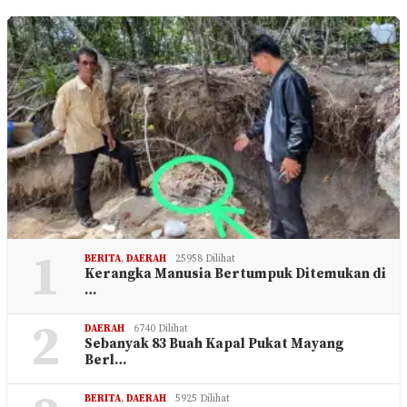
1
BERITA
,
DAERAH
25958 Dilihat
Kerangka Manusia Bertumpuk Ditemukan di
…
2
DAERAH
6740 Dilihat
Sebanyak 83 Buah Kapal Pukat Mayang
Berl…
BERITA
,
DAERAH
5925 Dilihat