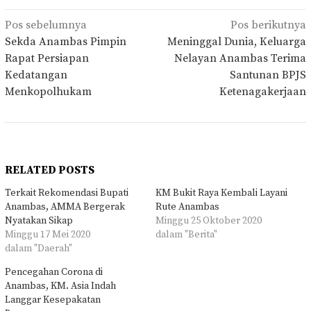
Navigasi
Pos sebelumnya
Pos berikutnya
pos
Sekda Anambas Pimpin
Meninggal Dunia, Keluarga
Rapat Persiapan
Nelayan Anambas Terima
Kedatangan
Santunan BPJS
Menkopolhukam
Ketenagakerjaan
RELATED POSTS
Terkait Rekomendasi Bupati
KM Bukit Raya Kembali Layani
Anambas, AMMA Bergerak
Rute Anambas
Nyatakan Sikap
Minggu 25 Oktober 2020
Minggu 17 Mei 2020
dalam "Berita"
dalam "Daerah"
Pencegahan Corona di
Anambas, KM. Asia Indah
Langgar Kesepakatan