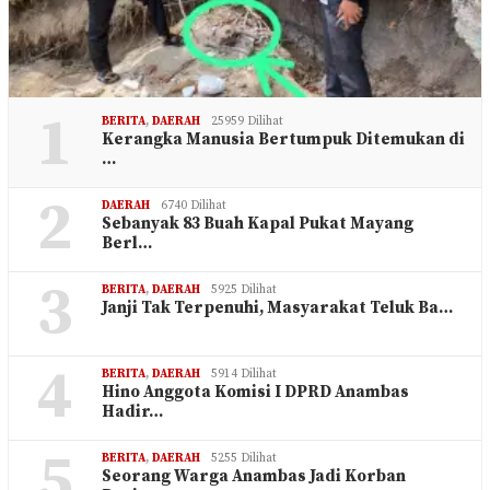
1
BERITA
,
DAERAH
25959 Dilihat
Kerangka Manusia Bertumpuk Ditemukan di
…
2
DAERAH
6740 Dilihat
Sebanyak 83 Buah Kapal Pukat Mayang
Berl…
3
BERITA
,
DAERAH
5925 Dilihat
Janji Tak Terpenuhi, Masyarakat Teluk Ba…
4
BERITA
,
DAERAH
5914 Dilihat
Hino Anggota Komisi I DPRD Anambas
Hadir…
5
BERITA
,
DAERAH
5255 Dilihat
Seorang Warga Anambas Jadi Korban