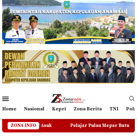
Loncat
ke
konten
Menu
Mobile
Home
Nasional
Kepri
Zona Berita
TNI
Polr
uk
ZONA INFO
Pelajar Pulau Mepar Butuh Transportasi Darat, W