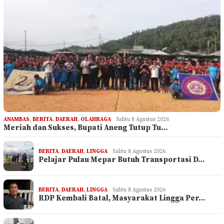
ANAMBAS
,
BERITA
,
DAERAH
,
OLAHRAGA
Sabtu 8 Agustus 2026
Meriah dan Sukses, Bupati Aneng Tutup Tu…
BERITA
,
DAERAH
,
LINGGA
Sabtu 8 Agustus 2026
Pelajar Pulau Mepar Butuh Transportasi D…
BERITA
,
DAERAH
,
LINGGA
Sabtu 8 Agustus 2026
RDP Kembali Batal, Masyarakat Lingga Per…