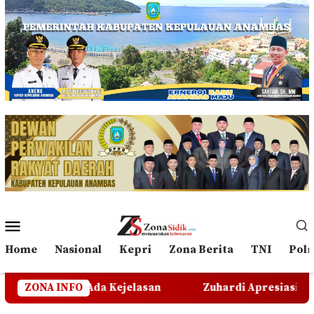
Loncat
ke
konten
Menu
Mobile
Home
Nasional
Kepri
Zona Berita
TNI
Polr
jelasan
ZONA INFO
Zuhardi Apresiasi Kehadiran Pekerja PT CS