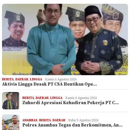
BERITA
,
DAERAH
,
LINGGA
Kamis 6 Agustus 2026
Aktivis Lingga Desak PT CSA Hentikan Ope…
BERITA
,
DAERAH
,
LINGGA
Kamis 6 Agustus 2026
Zuhardi Apresiasi Kehadiran Pekerja PT C…
ANAMBAS
,
BERITA
,
DAERAH
Rabu 5 Agustus 2026
Polres Anambas Tegas dan Berkomitmen, An…