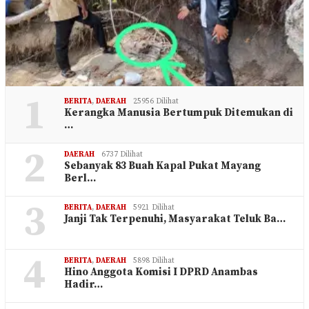
1
BERITA
,
DAERAH
25956 Dilihat
Kerangka Manusia Bertumpuk Ditemukan di
…
2
DAERAH
6737 Dilihat
Sebanyak 83 Buah Kapal Pukat Mayang
Berl…
3
BERITA
,
DAERAH
5921 Dilihat
Janji Tak Terpenuhi, Masyarakat Teluk Ba…
4
BERITA
,
DAERAH
5898 Dilihat
Hino Anggota Komisi I DPRD Anambas
Hadir…