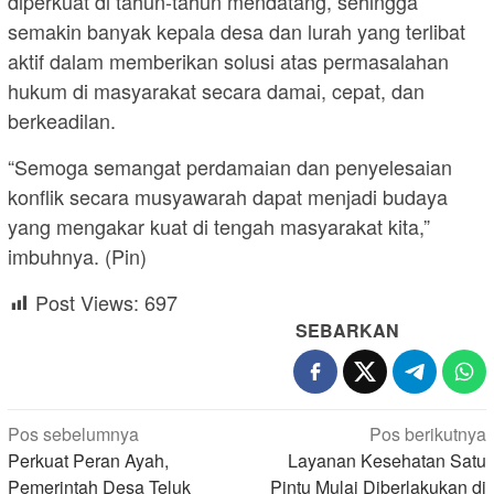
diperkuat di tahun-tahun mendatang, sehingga
semakin banyak kepala desa dan lurah yang terlibat
aktif dalam memberikan solusi atas permasalahan
hukum di masyarakat secara damai, cepat, dan
berkeadilan.
“Semoga semangat perdamaian dan penyelesaian
konflik secara musyawarah dapat menjadi budaya
yang mengakar kuat di tengah masyarakat kita,”
imbuhnya. (Pin)
Post Views:
697
SEBARKAN
Navigasi
Pos sebelumnya
Pos berikutnya
pos
Perkuat Peran Ayah,
Layanan Kesehatan Satu
Pemerintah Desa Teluk
Pintu Mulai Diberlakukan di