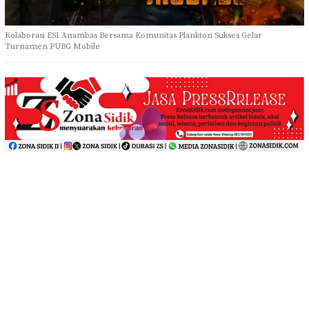
Kolaborasi ESI Anambas Bersama Komunitas Plankton Sukses Gelar
Turnamen PUBG Mobile