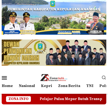
Loncat
ke
konten
Menu
Mobile
Home
Nasional
Kepri
Zona Berita
TNI
Polr
Pelajar Pulau Mepar Butuh Transportasi Darat, Warga Min
ZONA INFO