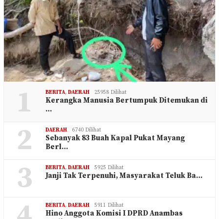
1
BERITA
,
DAERAH
25958 Dilihat
Kerangka Manusia Bertumpuk Ditemukan di
…
2
DAERAH
6740 Dilihat
Sebanyak 83 Buah Kapal Pukat Mayang
Berl…
3
BERITA
,
DAERAH
5925 Dilihat
Janji Tak Terpenuhi, Masyarakat Teluk Ba…
4
BERITA
,
DAERAH
5911 Dilihat
Hino Anggota Komisi I DPRD Anambas