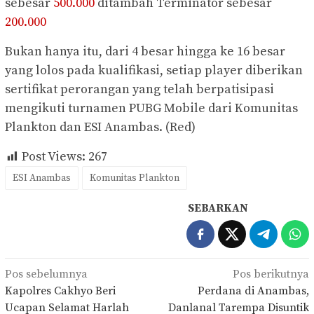
sebesar
500.000
ditambah Terminator sebesar
200.000
Bukan hanya itu, dari 4 besar hingga ke 16 besar
yang lolos pada kualifikasi, setiap player diberikan
sertifikat perorangan yang telah berpatisipasi
mengikuti turnamen PUBG Mobile dari Komunitas
Plankton dan ESI Anambas. (Red)
Post Views:
267
ESI Anambas
Komunitas Plankton
SEBARKAN
Navigasi
Pos sebelumnya
Pos berikutnya
pos
Kapolres Cakhyo Beri
Perdana di Anambas,
Ucapan Selamat Harlah
Danlanal Tarempa Disuntik