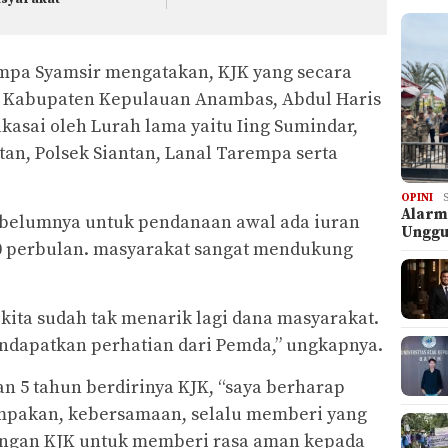
empa Syamsir mengatakan, KJK yang secara
i Kabupaten Kepulauan Anambas, Abdul Haris
akasai oleh Lurah lama yaitu Iing Sumindar,
an, Polsek Siantan, Lanal Tarempa serta
OPINI
Alarm
ebelumnya untuk pendanaan awal ada iuran
Ungg
00 perbulan. masyarakat sangat mendukung
kita sudah tak menarik lagi dana masyarakat.
ndapatkan perhatian dari Pemda,” ungkapnya.
an 5 tahun berdirinya KJK, “saya berharap
ompakan, kebersamaan, selalu memberi yang
dengan KJK untuk memberi rasa aman kepada