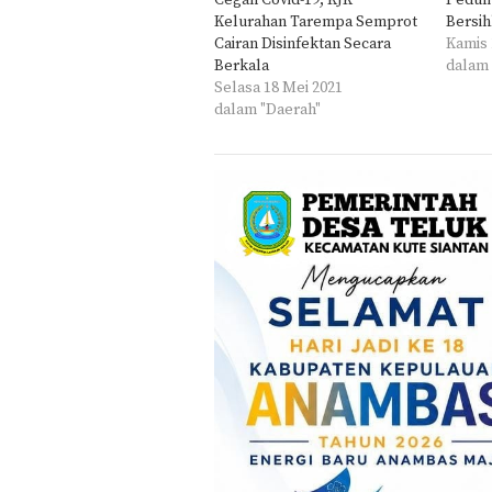
Cegah Covid-19, KJK
Peduli
Kelurahan Tarempa Semprot
Bersih
Cairan Disinfektan Secara
Kamis 
Berkala
dalam 
Selasa 18 Mei 2021
dalam "Daerah"