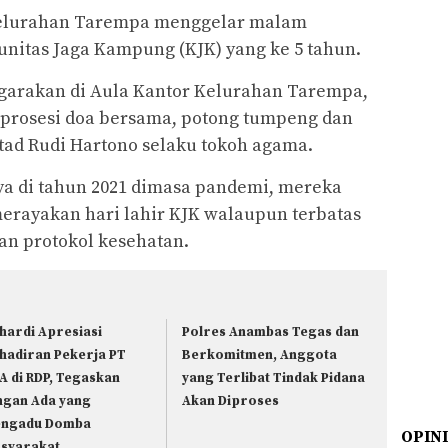
lurahan Tarempa menggelar malam
unitas Jaga Kampung (KJK) yang ke 5 tahun.
garakan di Aula Kantor Kelurahan Tarempa,
n prosesi doa bersama, potong tumpeng dan
tad Rudi Hartono selaku tokoh agama.
a di tahun 2021 dimasa pandemi, mereka
merayakan hari lahir KJK walaupun terbatas
n protokol kesehatan.
hardi Apresiasi
Polres Anambas Tegas dan
hadiran Pekerja PT
Berkomitmen, Anggota
A di RDP, Tegaskan
yang Terlibat Tindak Pidana
ngan Ada yang
Akan Diproses
ngadu Domba
OPIN
syarakat