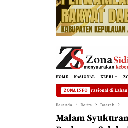
HOME
NASIONAL
KEPRI
Z
CSA Hentikan Operasional di Lahan Bermasalah Hingga Ada K
ZONA INFO
Beranda
Berita
Daerah
Malam Syukuran 