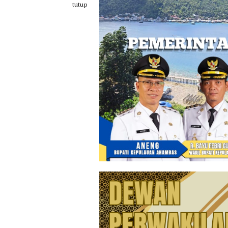
Loncat
tutup
ke
konten