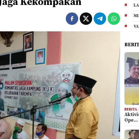
 Jaga Kekompakan
LA
NE
VA
BERI
BERITA
,
Aktiv
Ope…