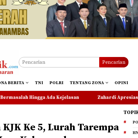
Pencarian
ONA BERITA
TNI
POLRI
TENTANG ZONA
OPINI
ejelasan
Zuhardi Apresiasi Kehadiran Pekerja PT C
TOPI
PO
KJK Ke 5, Lurah Tarempa
HN