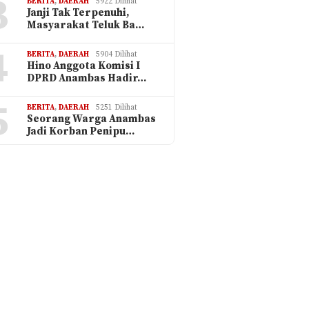
3
BERITA
,
DAERAH
5922 Dilihat
Janji Tak Terpenuhi,
Masyarakat Teluk Ba…
4
BERITA
,
DAERAH
5904 Dilihat
Hino Anggota Komisi I
DPRD Anambas Hadir…
5
BERITA
,
DAERAH
5251 Dilihat
Seorang Warga Anambas
Jadi Korban Penipu…