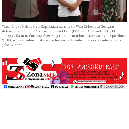
Wakil Bupati Kabupaten Kepulauan Anambas, Wan Zuhendra (tengah)
didampingi Danlanal Tarempa, Letkol Laut (P) Yovan Ardhianto S.E., M.
Tr.Opsla (kanan) dan Kapolres Kepulauan Anambas, AKBP Cakhyo Dipo Alam
S.I.K (kiri) saat video conference bersama Presiden Republik Indonesia, Ir.
Joko Widodo