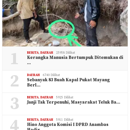
1
BERITA
,
DAERAH
25958 Dilihat
Kerangka Manusia Bertumpuk Ditemukan di
…
2
DAERAH
6740 Dilihat
Sebanyak 83 Buah Kapal Pukat Mayang
Berl…
3
BERITA
,
DAERAH
5925 Dilihat
Janji Tak Terpenuhi, Masyarakat Teluk Ba…
4
BERITA
,
DAERAH
5911 Dilihat
Hino Anggota Komisi I DPRD Anambas
Hadir…