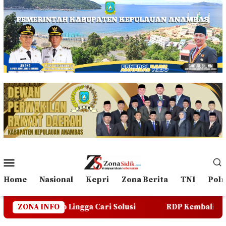
Loncat
ke
konten
Menu
Mobile
Home
Nasional
Kepri
Zona Berita
TNI
Polr
ga Cari Solusi
ZONA INFO
RDP Kembali Batal, Masyarakat Ling