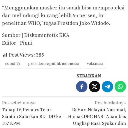
“Menggunakan masker itu sudah bisa memproteksi
dan melindungi kurang lebih 95 persen, ini
penelitian WHO,” tegas Presiden Joko Widodo.
Sumber | Diskominfotik KKA
Editor | Pinni
Post Views:
385
cobid-19
presiden republik indonesia
vaksinasi
SEBARKAN
Navigasi
Pos sebelumnya
Pos berikutnya
pos
Tahap IV, Pemdes Teluk
Di Hari Nelayan Nasional,
Siantan Salurkan BLT DD ke
Humas DPC HNSI Anambas
107 KPM
Ungkap Rasa Syukur dan