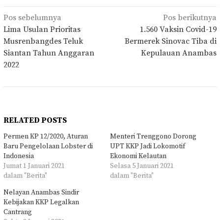
Navigasi
Pos sebelumnya
Pos berikutnya
pos
Lima Usulan Prioritas
1.560 Vaksin Covid-19
Musrenbangdes Teluk
Bermerek Sinovac Tiba di
Siantan Tahun Anggaran
Kepulauan Anambas
2022
RELATED POSTS
Permen KP 12/2020, Aturan
Menteri Trenggono Dorong
Baru Pengelolaan Lobster di
UPT KKP Jadi Lokomotif
Indonesia
Ekonomi Kelautan
Jumat 1 Januari 2021
Selasa 5 Januari 2021
dalam "Berita"
dalam "Berita"
Nelayan Anambas Sindir
Kebijakan KKP Legalkan
Cantrang