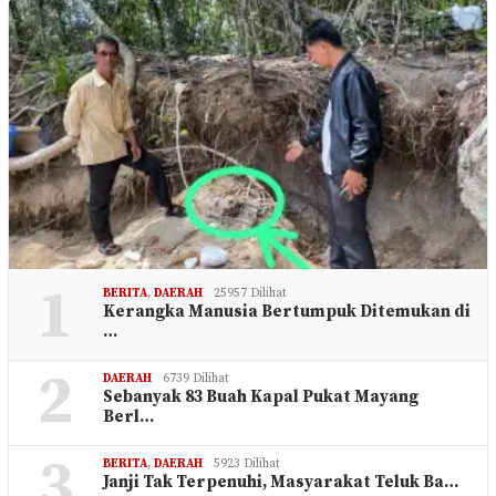
1
BERITA
,
DAERAH
25957 Dilihat
Kerangka Manusia Bertumpuk Ditemukan di
…
2
DAERAH
6739 Dilihat
Sebanyak 83 Buah Kapal Pukat Mayang
Berl…
3
BERITA
,
DAERAH
5923 Dilihat
Janji Tak Terpenuhi, Masyarakat Teluk Ba…