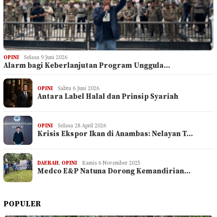
OPINI
Selasa 9 Juni 2026
Alarm bagi Keberlanjutan Program Unggula…
OPINI
Sabtu 6 Juni 2026
Antara Label Halal dan Prinsip Syariah
OPINI
Selasa 28 April 2026
Krisis Ekspor Ikan di Anambas: Nelayan T…
DAERAH
,
OPINI
Kamis 6 November 2025
Medco E&P Natuna Dorong Kemandirian…
POPULER