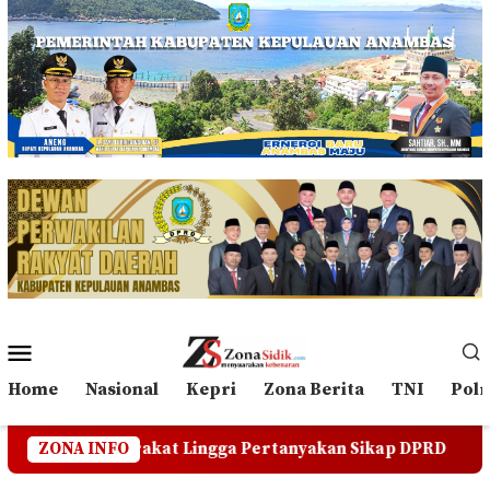
Loncat
ke
konten
Menu
Mobile
Home
Nasional
Kepri
Zona Berita
TNI
Polr
t Lingga Pertanyakan Sikap DPRD
ZONA INFO
Polemik PT CSA Be