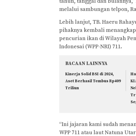
tahun, tanggal dan bulannya,
melalui sambungan telpon, Rab
Lebih lanjut, TB. Haeru Raha
pihaknya kembali menangkap 
pencurian ikan di Wilayah Pe
Indonesai (WPP-NRI) 711.
BACAAN LAINNYA
Kinerja Solid BSI di 2024,
Ha
Aset Berhasil Tembus Rp409
KI
Triliun
Ne
Tr
Se
“Ini jajaran kami sudah menan
WPP 711 atau laut Natuna Utar