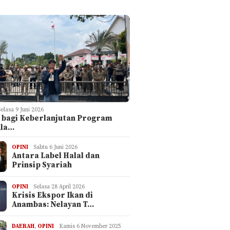
I
Selasa 9 Juni 2026
 bagi Keberlanjutan Program
ula…
OPINI
Sabtu 6 Juni 2026
Antara Label Halal dan
Prinsip Syariah
OPINI
Selasa 28 April 2026
Krisis Ekspor Ikan di
Anambas: Nelayan T…
DAERAH
,
OPINI
Kamis 6 November 2025