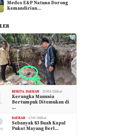
Medco E&P Natuna Dorong
Kemandirian…
LER
1
BERITA
,
DAERAH
25958 Dilihat
Kerangka Manusia
Bertumpuk Ditemukan di
…
2
DAERAH
6740 Dilihat
Sebanyak 83 Buah Kapal
Pukat Mayang Berl…