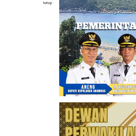
Loncat
tutup
ke
konten