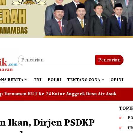
Pencarian
ONA BERITA
TNI
POLRI
TENTANG ZONA
OPINI
4 Katar Anggrek Desa Air Asuk
Pelajar Pulau Mepar
TOPI
PO
an Ikan, Dirjen PSDKP
HN