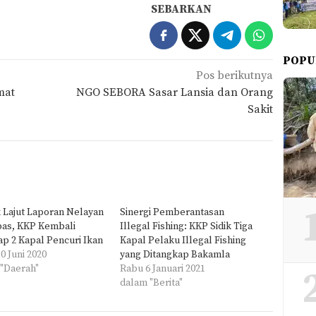
SEBARKAN
POPU
Pos berikutnya
mat
NGO SEBORA Sasar Lansia dan Orang
Sakit
 Lajut Laporan Nelayan
Sinergi Pemberantasan
as, KKP Kembali
Illegal Fishing: KKP Sidik Tiga
p 2 Kapal Pencuri Ikan
Kapal Pelaku Illegal Fishing
0 Juni 2020
yang Ditangkap Bakamla
"Daerah"
Rabu 6 Januari 2021
dalam "Berita"