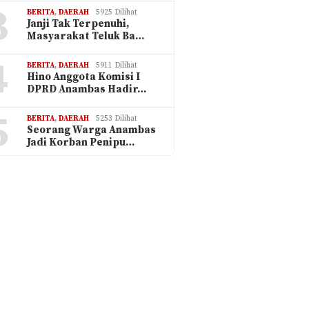
3
BERITA
,
DAERAH
5925 Dilihat
Janji Tak Terpenuhi,
Masyarakat Teluk Ba…
4
BERITA
,
DAERAH
5911 Dilihat
Hino Anggota Komisi I
DPRD Anambas Hadir…
5
BERITA
,
DAERAH
5253 Dilihat
Seorang Warga Anambas
Jadi Korban Penipu…