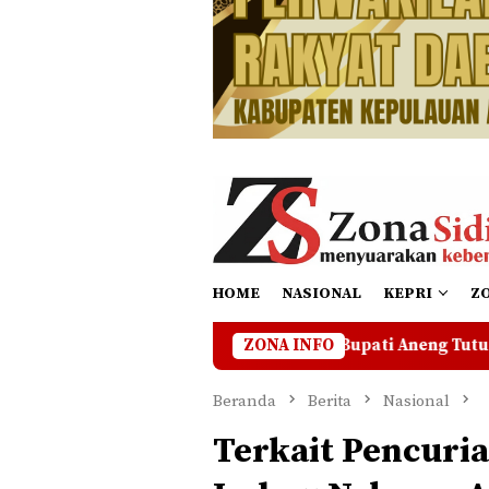
HOME
NASIONAL
KEPRI
Z
Meriah dan Sukses, Bupati Aneng Tutup Turnamen HUT Ke-2
ZONA INFO
Beranda
Berita
Nasional
Terkait Pencuri