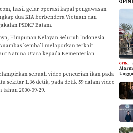
OPIN
com, hasil gelar operasi kapal pengawasan
angkap dua KIA berbendera Vietnam dan
akalan PSDKP Batam.
nya, Himpunan Nelayan Seluruh Indonesia
Anambas kembali melaporkan terkait
Laut Natuna Utara kepada Kementerian
.
OPINI
Alarm
elampirkan sebuah video pencurian ikan pada
Ungg
u sekitar 1.36 detik, pada detik 59 dalam video
 tahun 2000-09-29.