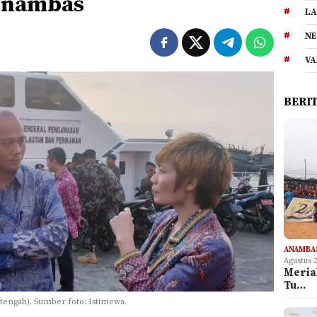
Anambas
LA
NE
VA
BERI
ANAMBA
Agustus 
Meria
Tu…
tengah). Sumber foto: Istimewa.