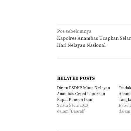
Navigasi
Pos sebelumnya
pos
Kapolres Anambas Ucapkan Sela
Hari Nelayan Nasional
RELATED POSTS
Dirjen PSDKP Minta Nelayan
Tindak
Anambas Cepat Laporkan
Anamb
Kapal Pencuri Ikan
Tangka
Sabtu 6 Juni 2020
Rabu 1
dalam "Daerah"
dalam 