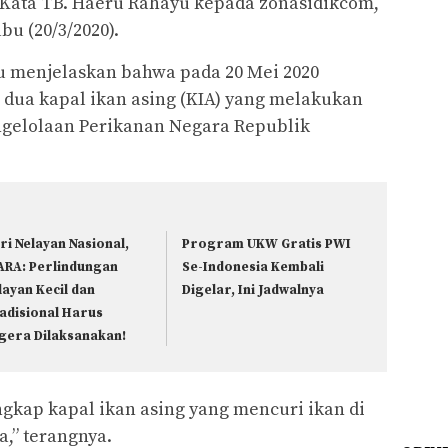
” Kata TB. Haeru Rahayu kepada zonasidikcom,
u (20/3/2020).
yu menjelaskan bahwa pada 20 Mei 2020
dua kapal ikan asing (KIA) yang melakukan
ngelolaan Perikanan Negara Republik
ri Nelayan Nasional,
Program UKW Gratis PWI
ARA: Perlindungan
Se-Indonesia Kembali
layan Kecil dan
Digelar, Ini Jadwalnya
adisional Harus
gera Dilaksanakan!
gkap kapal ikan asing yang mencuri ikan di
a,” terangnya.