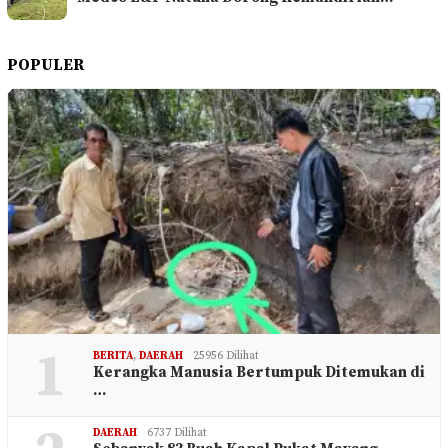
POPULER
1
BERITA
,
DAERAH
25956 Dilihat
Kerangka Manusia Bertumpuk Ditemukan di
…
DAERAH
6737 Dilihat