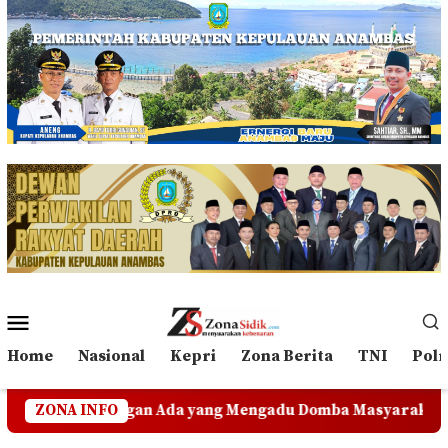
Loncat
ke
konten
Menu
Mobile
Home
Nasional
Kepri
Zona Berita
TNI
Polr
n Ada yang Mengadu Domba Masyarakat
ZONA INFO
Polres Anamba