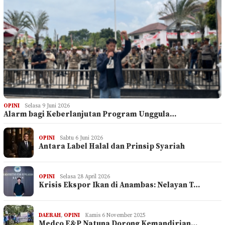
OPINI
Selasa 9 Juni 2026
Alarm bagi Keberlanjutan Program Unggula…
OPINI
Sabtu 6 Juni 2026
Antara Label Halal dan Prinsip Syariah
OPINI
Selasa 28 April 2026
Krisis Ekspor Ikan di Anambas: Nelayan T…
DAERAH
,
OPINI
Kamis 6 November 2025
Medco E&P Natuna Dorong Kemandirian…