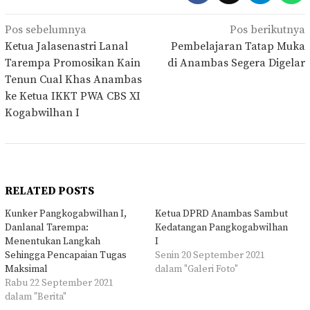
Navigasi
Pos sebelumnya
Pos berikutnya
pos
Ketua Jalasenastri Lanal
Pembelajaran Tatap Muka
Tarempa Promosikan Kain
di Anambas Segera Digelar
Tenun Cual Khas Anambas
ke Ketua IKKT PWA CBS XI
Kogabwilhan I
RELATED POSTS
Kunker Pangkogabwilhan I,
Ketua DPRD Anambas Sambut
Danlanal Tarempa:
Kedatangan Pangkogabwilhan
Menentukan Langkah
I
Sehingga Pencapaian Tugas
Senin 20 September 2021
Maksimal
dalam "Galeri Foto"
Rabu 22 September 2021
dalam "Berita"