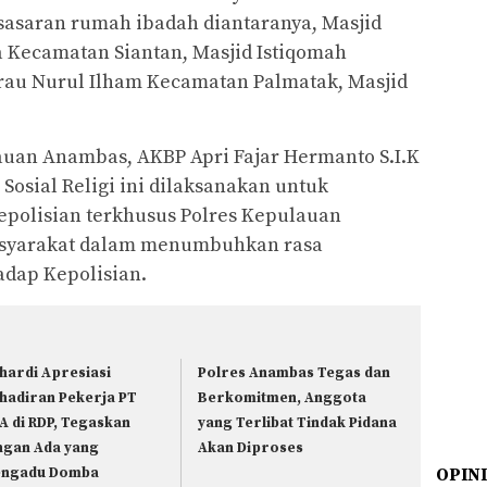
asaran rumah ibadah diantaranya, Masjid
Kecamatan Siantan, Masjid Istiqomah
rau Nurul Ilham Kecamatan Palmatak, Masjid
uan Anambas, AKBP Apri Fajar Hermanto S.I.K
osial Religi ini dilaksanakan untuk
polisian terkhusus Polres Kepulauan
syarakat dalam menumbuhkan rasa
dap Kepolisian.
hardi Apresiasi
Polres Anambas Tegas dan
hadiran Pekerja PT
Berkomitmen, Anggota
A di RDP, Tegaskan
yang Terlibat Tindak Pidana
ngan Ada yang
Akan Diproses
ngadu Domba
OPIN