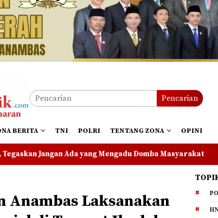
Pencarian
ONA BERITA
TNI
POLRI
TENTANG ZONA
OPINI
g Mengadu Domba Masyarakat
Polres Anambas Tegas d
TOPI
PO
an Anambas Laksanakan
HN