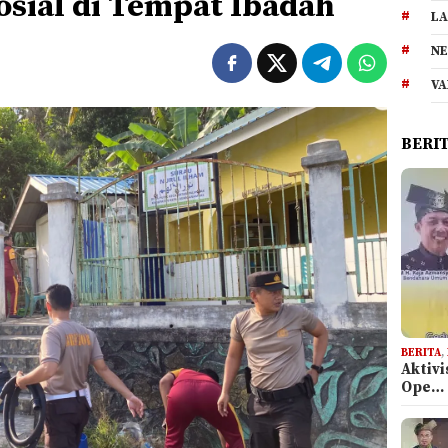
osial di Tempat Ibadah
LA
NE
VA
BERI
BERITA
,
Aktiv
Ope…