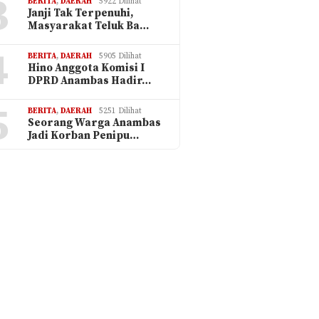
3
BERITA
,
DAERAH
5922 Dilihat
Janji Tak Terpenuhi,
Masyarakat Teluk Ba…
4
BERITA
,
DAERAH
5905 Dilihat
Hino Anggota Komisi I
DPRD Anambas Hadir…
5
BERITA
,
DAERAH
5251 Dilihat
Seorang Warga Anambas
Jadi Korban Penipu…