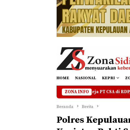
HOME
NASIONAL
KEPRI
Z
ehadiran Pekerja PT CSA di RDP, Tegaskan Jangan Ada yan
ZONA INFO
Beranda
Berita
Polres Kepulau