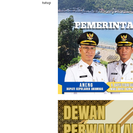
Loncat
tutup
ke
konten