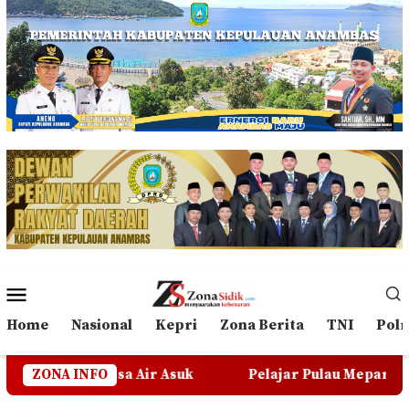
Loncat
ke
konten
Menu
Mobile
Home
Nasional
Kepri
Zona Berita
TNI
Polr
sa Air Asuk
ZONA INFO
Pelajar Pulau Mepar Butuh Transportasi