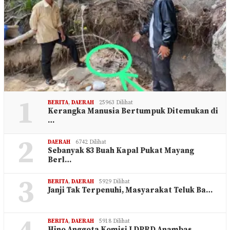
1
BERITA
,
DAERAH
25963 Dilihat
Kerangka Manusia Bertumpuk Ditemukan di
…
2
DAERAH
6742 Dilihat
Sebanyak 83 Buah Kapal Pukat Mayang
Berl…
3
BERITA
,
DAERAH
5929 Dilihat
Janji Tak Terpenuhi, Masyarakat Teluk Ba…
BERITA
,
DAERAH
5918 Dilihat
Hino Anggota Komisi I DPRD Anambas