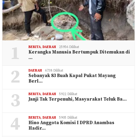
1
BERITA
,
DAERAH
25956 Dilihat
Kerangka Manusia Bertumpuk Ditemukan di
…
2
DAERAH
6738 Dilihat
Sebanyak 83 Buah Kapal Pukat Mayang
Berl…
3
BERITA
,
DAERAH
5922 Dilihat
Janji Tak Terpenuhi, Masyarakat Teluk Ba…
4
BERITA
,
DAERAH
5905 Dilihat
Hino Anggota Komisi I DPRD Anambas
Hadir…