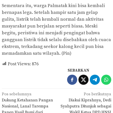
Sementara itu, warga Palmatak kini bisa kembali
bernapas lega. Setelah hampir satu jam gelap
gulita, listrik telah kembali normal dan aktivitas
masyarakat pun berjalan seperti biasa. Meski
begitu, peristiwa ini menjadi pengingat bahwa
gangguan listrik tidak selalu disebabkan oleh cuaca
ekstrem, terkadang seekor kalong kecil pun bisa
memadamkan satu wilayah. (Pin)
Post Views:
876
SEBARKAN
Navigasi
Pos sebelumnya
Pos berikutnya
pos
Dukung Ketahanan Pangan
Diakui Kiprahnya, Dedi
Nasional, Lanal Tarempa
Syahputra Ditunjuk sebagai
Panen Hasil Bumi dari
Wakil Ketua DPD HNSI