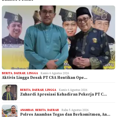
BERITA
,
DAERAH
,
LINGGA
Kamis 6 Agustus 2026
Aktivis Lingga Desak PT CSA Hentikan Ope…
BERITA
,
DAERAH
,
LINGGA
Kamis 6 Agustus 2026
Zuhardi Apresiasi Kehadiran Pekerja PT C…
ANAMBAS
,
BERITA
,
DAERAH
Rabu 5 Agustus 2026
Polres Anambas Tegas dan Berkomitmen, An…