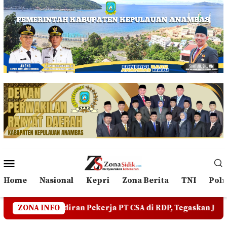
Loncat
ke
konten
Menu
Mobile
Home
Nasional
Kepri
Zona Berita
TNI
Polr
 Pekerja PT CSA di RDP, Tegaskan Jangan Ada yang Mengad
ZONA INFO