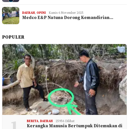
DAERAH
,
OPINI
Kamis 6 November 2025
Medco E&P Natuna Dorong Kemandirian…
POPULER
1
BERITA
,
DAERAH
25956 Dilihat
Kerangka Manusia Bertumpuk Ditemukan di