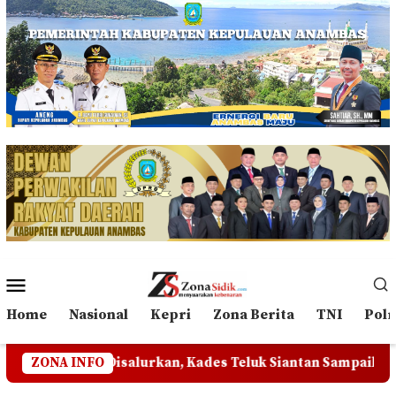
Loncat
ke
konten
Menu
Mobile
Home
Nasional
Kepri
Zona Berita
TNI
Polr
n, Kades Teluk Siantan Sampaikan Pesan Kepedulian Sosial
ZONA INFO