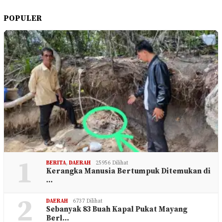
POPULER
1
BERITA
,
DAERAH
25956 Dilihat
Kerangka Manusia Bertumpuk Ditemukan di
…
2
DAERAH
6737 Dilihat
Sebanyak 83 Buah Kapal Pukat Mayang
Berl…