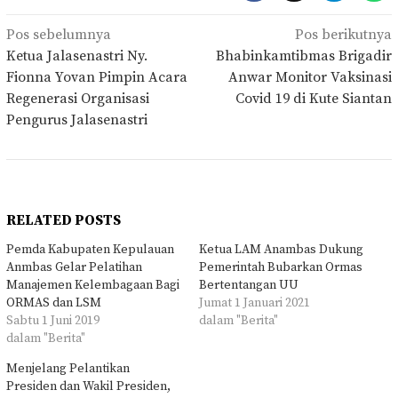
Navigasi
Pos sebelumnya
Pos berikutnya
pos
Ketua Jalasenastri Ny.
Bhabinkamtibmas Brigadir
Fionna Yovan Pimpin Acara
Anwar Monitor Vaksinasi
Regenerasi Organisasi
Covid 19 di Kute Siantan
Pengurus Jalasenastri
RELATED POSTS
Pemda Kabupaten Kepulauan
Ketua LAM Anambas Dukung
Anmbas Gelar Pelatihan
Pemerintah Bubarkan Ormas
Manajemen Kelembagaan Bagi
Bertentangan UU
ORMAS dan LSM
Jumat 1 Januari 2021
Sabtu 1 Juni 2019
dalam "Berita"
dalam "Berita"
Menjelang Pelantikan
Presiden dan Wakil Presiden,