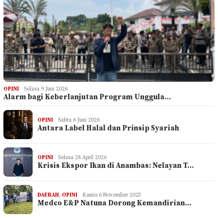
OPINI
Selasa 9 Juni 2026
Alarm bagi Keberlanjutan Program Unggula…
OPINI
Sabtu 6 Juni 2026
Antara Label Halal dan Prinsip Syariah
OPINI
Selasa 28 April 2026
Krisis Ekspor Ikan di Anambas: Nelayan T…
DAERAH
,
OPINI
Kamis 6 November 2025
Medco E&P Natuna Dorong Kemandirian…