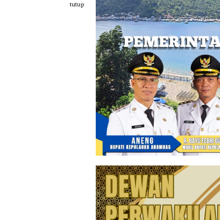
Loncat
tutup
ke
konten