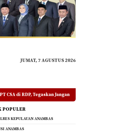
JUMAT, 7 AGUSTUS 2026
Jangan Ada yang Mengadu Domba Masyarakat
Polres A
K POPULER
LRES KEPULAUAN ANAMBAS
SI ANAMBAS