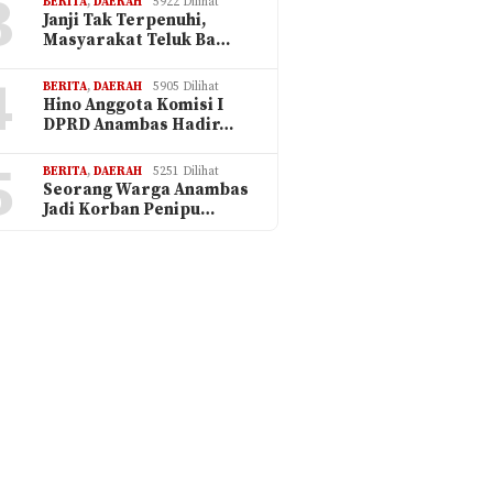
3
BERITA
,
DAERAH
5922 Dilihat
Janji Tak Terpenuhi,
Masyarakat Teluk Ba…
4
BERITA
,
DAERAH
5905 Dilihat
Hino Anggota Komisi I
DPRD Anambas Hadir…
5
BERITA
,
DAERAH
5251 Dilihat
Seorang Warga Anambas
Jadi Korban Penipu…