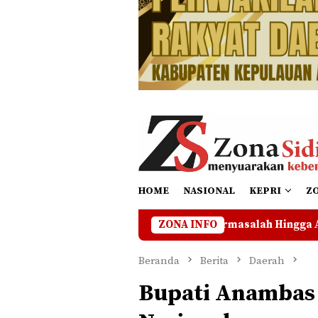
HOME
NASIONAL
KEPRI
Z
onal di Lahan Bermasalah Hingga Ada Kejelasan
ZONA INFO
Zuhar
Beranda
Berita
Daerah
Bupati Anambas