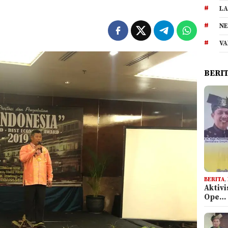
LA
NE
VA
BERI
BERITA
,
Aktiv
Ope…