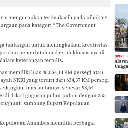
ris mengucapkan terimakasih pada pihak YPI
argaan pada kategori “The Government
uga tantangan untuk meningkatkan kreativitas
garakan pemerintahan daerah khusus nya di
OPINI
 dalam keterangan tertulis.
Alarm
Ungg
 memiliki luas 46.664,14 KM persegi atau
layah NKRI yang terdiri dari 634,37 KM persegi
 sedangkan luas lautannya sebesar 98,64
rdiri dari gugusan pulau-pulau, dengan 255
rpenghuni” sambung Bupati Kepulauan
Kepulauan Anambas memiliki berbagai