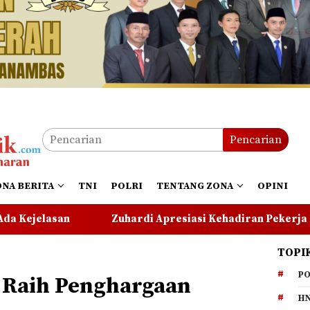
Pencarian
ONA BERITA
TNI
POLRI
TENTANG ZONA
OPINI
di Apresiasi Kehadiran Pekerja PT CSA di RDP, Tegaskan 
TOPI
PO
 Raih Penghargaan
HN