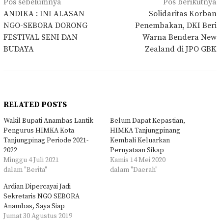
Navigasi
Pos sebelumnya
Pos berikutnya
pos
ANDIKA : INI ALASAN
Solidaritas Korban
NGO-SEBORA DORONG
Penembakan, DKI Beri
FESTIVAL SENI DAN
Warna Bendera New
BUDAYA
Zealand di JPO GBK
RELATED POSTS
Wakil Bupati Anambas Lantik
Belum Dapat Kepastian,
Pengurus HIMKA Kota
HIMKA Tanjungpinang
Tanjungpinag Periode 2021-
Kembali Keluarkan
2022
Pernyataan Sikap
Minggu 4 Juli 2021
Kamis 14 Mei 2020
dalam "Berita"
dalam "Daerah"
Ardian Dipercayai Jadi
Sekretaris NGO SEBORA
Anambas, Saya Siap
Jumat 30 Agustus 2019