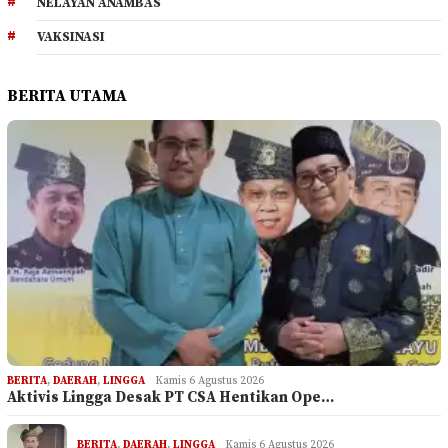
NELAYAN ANAMBAS
VAKSINASI
BERITA UTAMA
BERITA
,
DAERAH
,
LINGGA
Kamis 6 Agustus 2026
Aktivis Lingga Desak PT CSA Hentikan Ope…
BERITA
,
DAERAH
,
LINGGA
Kamis 6 Agustus 2026