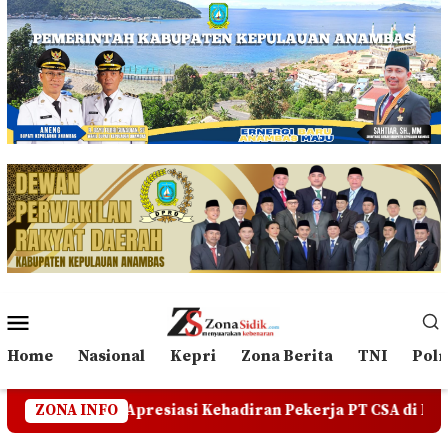
Loncat
ke
konten
Menu
Mobile
Home
Nasional
Kepri
Zona Berita
TNI
Polr
asi Kehadiran Pekerja PT CSA di RDP, Tegaskan Jangan Ada
ZONA INFO