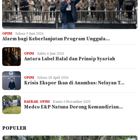
OPINI
Selasa 9 Juni 2026
Alarm bagi Keberlanjutan Program Unggula…
OPINI
Sabtu 6 Juni 2026
Antara Label Halal dan Prinsip Syariah
OPINI
Selasa 28 April 2026
Krisis Ekspor Ikan di Anambas: Nelayan T…
DAERAH
,
OPINI
Kamis 6 November 2025
Medco E&P Natuna Dorong Kemandirian…
POPULER