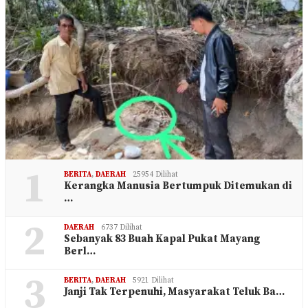
1
BERITA
,
DAERAH
25954 Dilihat
Kerangka Manusia Bertumpuk Ditemukan di
…
2
DAERAH
6737 Dilihat
Sebanyak 83 Buah Kapal Pukat Mayang
Berl…
3
BERITA
,
DAERAH
5921 Dilihat
Janji Tak Terpenuhi, Masyarakat Teluk Ba…