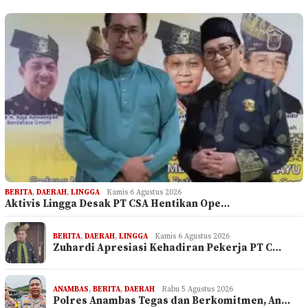
BERITA
,
DAERAH
,
LINGGA
Kamis 6 Agustus 2026
Aktivis Lingga Desak PT CSA Hentikan Ope…
BERITA
,
DAERAH
,
LINGGA
Kamis 6 Agustus 2026
Zuhardi Apresiasi Kehadiran Pekerja PT C…
ANAMBAS
,
BERITA
,
DAERAH
Rabu 5 Agustus 2026
Polres Anambas Tegas dan Berkomitmen, An…