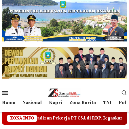
Loncat
ke
konten
Menu
Mobile
Home
Nasional
Kepri
Zona Berita
TNI
Polr
an Pekerja PT CSA di RDP, Tegaskan Jangan Ada yang Meng
ZONA INFO