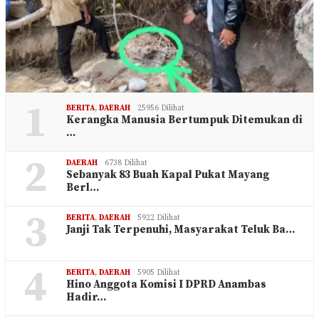
1
BERITA
,
DAERAH
25956 Dilihat
Kerangka Manusia Bertumpuk Ditemukan di
…
2
DAERAH
6738 Dilihat
Sebanyak 83 Buah Kapal Pukat Mayang
Berl…
3
BERITA
,
DAERAH
5922 Dilihat
Janji Tak Terpenuhi, Masyarakat Teluk Ba…
4
BERITA
,
DAERAH
5905 Dilihat
Hino Anggota Komisi I DPRD Anambas
Hadir…