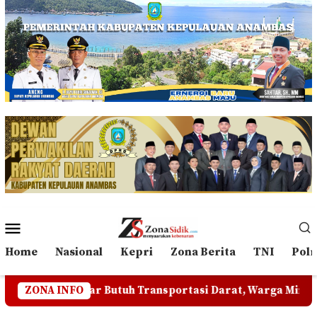
Loncat
ke
konten
Menu
Mobile
Home
Nasional
Kepri
Zona Berita
TNI
Polr
r Butuh Transportasi Darat, Warga Minta Pemkab Lingga Ca
ZONA INFO