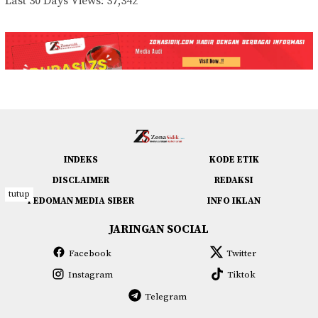
Last 30 Days Views:
37,342
INDEKS
KODE ETIK
DISCLAIMER
REDAKSI
tutup
PEDOMAN MEDIA SIBER
INFO IKLAN
JARINGAN SOCIAL
Facebook
Twitter
Instagram
Tiktok
Telegram