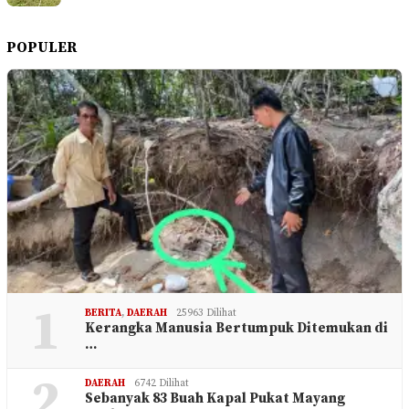
POPULER
1
BERITA
,
DAERAH
25963 Dilihat
Kerangka Manusia Bertumpuk Ditemukan di
…
2
DAERAH
6742 Dilihat
Sebanyak 83 Buah Kapal Pukat Mayang