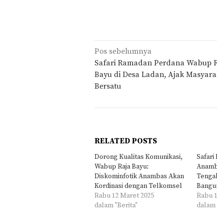
Navigasi
Pos sebelumnya
pos
Safari Ramadan Perdana Wabup R
Bayu di Desa Ladan, Ajak Masyara
Bersatu
RELATED POSTS
Dorong Kualitas Komunikasi,
Safar
Wabup Raja Bayu:
Anamba
Diskominfotik Anambas Akan
Tenga
Kordinasi dengan Telkomsel
Bangun
Rabu 12 Maret 2025
Rabu 1
dalam "Berita"
dalam 