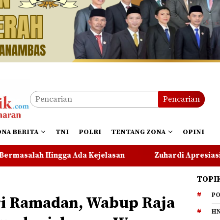
Pencarian
ONA BERITA
TNI
POLRI
TENTANG ZONA
OPINI
jelasan
Zuhardi Apresiasi Kehadiran Pekerja PT CS
TOPI
PO
ri Ramadan, Wabup Raja
HN