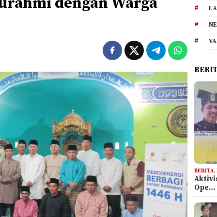
hturahmi dengan Warga
LA
NE
VA
BERI
BERITA
,
Aktiv
Ope…