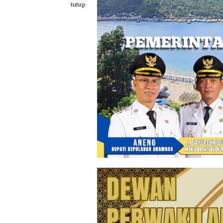
Loncat
tutup
ke
konten