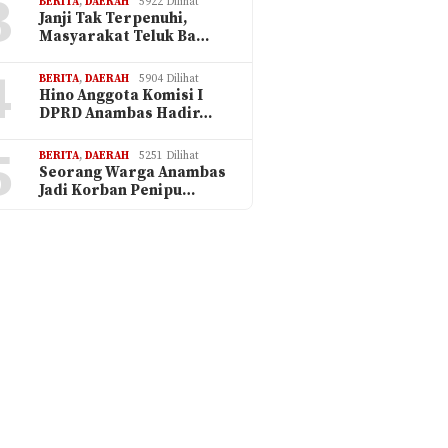
3
BERITA
,
DAERAH
5922 Dilihat
Janji Tak Terpenuhi,
Masyarakat Teluk Ba…
4
BERITA
,
DAERAH
5904 Dilihat
Hino Anggota Komisi I
DPRD Anambas Hadir…
5
BERITA
,
DAERAH
5251 Dilihat
Seorang Warga Anambas
Jadi Korban Penipu…