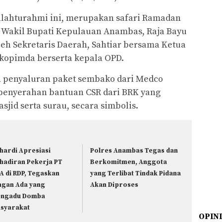
ilahturahmi ini, merupakan safari Ramadan
 Wakil Bupati Kepulauan Anambas, Raja Bayu
eh Sekretaris Daerah, Sahtiar bersama Ketua
kopimda berserta kepala OPD.
n penyaluran paket sembako dari Medco
penyerahan bantuan CSR dari BRK yang
jid serta surau, secara simbolis.
hardi Apresiasi
Polres Anambas Tegas dan
hadiran Pekerja PT
Berkomitmen, Anggota
A di RDP, Tegaskan
yang Terlibat Tindak Pidana
ngan Ada yang
Akan Diproses
ngadu Domba
syarakat
OPIN