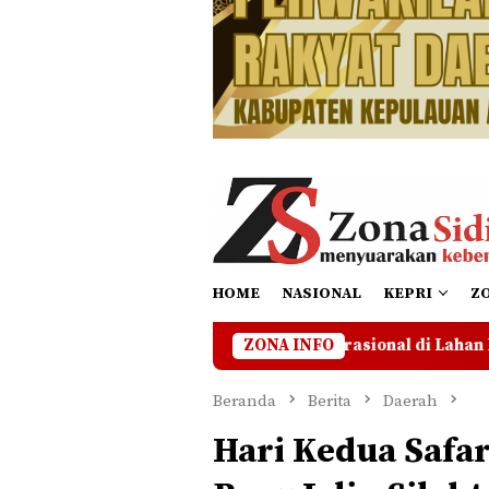
HOME
NASIONAL
KEPRI
Z
A Hentikan Operasional di Lahan Bermasalah Hingga Ada Ke
ZONA INFO
Beranda
Berita
Daerah
Hari Kedua Safa