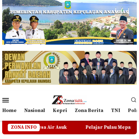
Loncat
ke
konten
Menu
Mobile
Home
Nasional
Kepri
Zona Berita
TNI
Polr
a Air Asuk
ZONA INFO
Pelajar Pulau Mepar Butuh Transportasi 