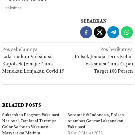
vaksinasi
SEBARKAN
Navigasi
Pos sebelumnya
Pos berikutnya
pos
Laksanakan Vaksinasi,
Polsek Jemaja Terus Kebut
Kapolsek Jemaja: Guna
Vaksinasi Guna Capai
Menekan Lonjakan Covid 19
Target 100 Persen
RELATED POSTS
Sukseskan Program Vaksinasi
Serentak di Indonesia, Polres
Nasional, Danlanal Tarempa
Anambas Gencar Laksanakan
Gelar Serbuan Vaksinasi
Vaksinasi
Masyarakat Maritim
Rabu 9 Maret 2022