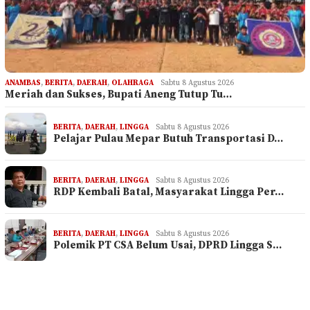
ANAMBAS
,
BERITA
,
DAERAH
,
OLAHRAGA
Sabtu 8 Agustus 2026
Meriah dan Sukses, Bupati Aneng Tutup Tu…
BERITA
,
DAERAH
,
LINGGA
Sabtu 8 Agustus 2026
Pelajar Pulau Mepar Butuh Transportasi D…
BERITA
,
DAERAH
,
LINGGA
Sabtu 8 Agustus 2026
RDP Kembali Batal, Masyarakat Lingga Per…
BERITA
,
DAERAH
,
LINGGA
Sabtu 8 Agustus 2026
Polemik PT CSA Belum Usai, DPRD Lingga S…