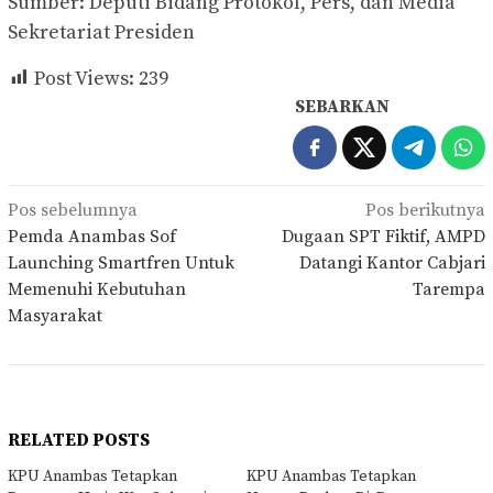
Sumber: Deputi Bidang Protokol, Pers, dan Media
Sekretariat Presiden
Post Views:
239
SEBARKAN
Navigasi
Pos sebelumnya
Pos berikutnya
pos
Pemda Anambas Sof
Dugaan SPT Fiktif, AMPD
Launching Smartfren Untuk
Datangi Kantor Cabjari
Memenuhi Kebutuhan
Tarempa
Masyarakat
RELATED POSTS
KPU Anambas Tetapkan
KPU Anambas Tetapkan