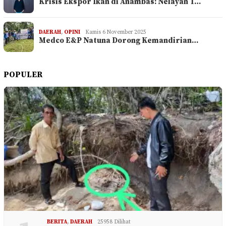
Krisis Ekspor Ikan di Anambas: Nelayan T…
DAERAH
,
OPINI
Kamis 6 November 2025
Medco E&P Natuna Dorong Kemandirian…
POPULER
BERITA
,
DAERAH
25958 Dilihat