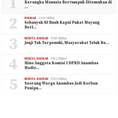
1
Kerangka Manusia Bertumpuk Ditemukan di
…
2
DAERAH
6740 Dilihat
Sebanyak 83 Buah Kapal Pukat Mayang
Berl…
3
BERITA
,
DAERAH
5925 Dilihat
Janji Tak Terpenuhi, Masyarakat Teluk Ba…
4
BERITA
,
DAERAH
5912 Dilihat
Hino Anggota Komisi I DPRD Anambas
Hadir…
5
BERITA
,
DAERAH
5253 Dilihat
Seorang Warga Anambas Jadi Korban
Penipu…