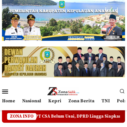
Loncat
ke
konten
Menu
Mobile
Home
Nasional
Kepri
Zona Berita
TNI
Polr
 CSA Belum Usai, DPRD Lingga Siapkan RDP Jika Jalur Ekseku
ZONA INFO