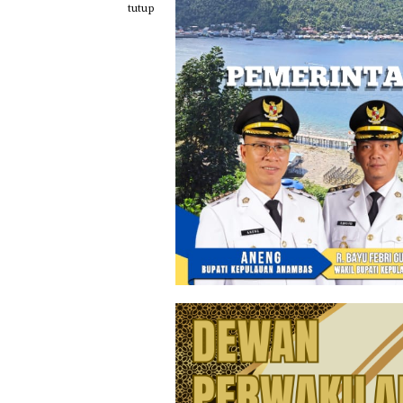
Loncat
tutup
ke
konten