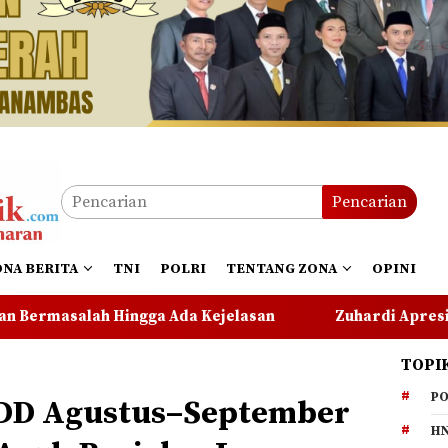
Pencarian
ONA BERITA
TNI
POLRI
TENTANG ZONA
OPINI
elasan
Zuhardi Apresiasi Kehadiran Pekerja PT CSA
TOPI
PO
 DD Agustus–September
HN