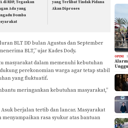
A di RDP, Tegaskan
yang Terlibat Tindak Pidana
ngan Ada yang
Akan Diproses
ngadu Domba
syarakat
yaluran BLT DD bulan Agustus dan September
menerima BLT,” ujar Kades Dody.
OPINI
Alarm
ntu masyarakat dalam memenuhi kebutuhan
Ungg
dukung perekonomian warga agar tetap stabil
han yang fluktuatif.
mbantu meringankan kebutuhan masyarakat,”
 Asuk berjalan tertib dan lancar. Masyarakat
an menyampaikan rasa syukur atas bantuan