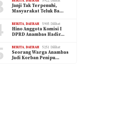
3
BERITA
,
DAERAH
5922 Dilihat
Janji Tak Terpenuhi,
Masyarakat Teluk Ba…
4
BERITA
,
DAERAH
5905 Dilihat
Hino Anggota Komisi I
DPRD Anambas Hadir…
5
BERITA
,
DAERAH
5251 Dilihat
Seorang Warga Anambas
Jadi Korban Penipu…