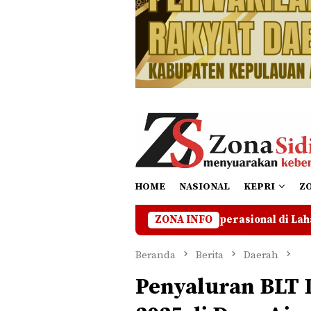
HOME
NASIONAL
KEPRI
Z
A Hentikan Operasional di Lahan Bermasalah Hingga Ada Kej
ZONA INFO
Beranda
Berita
Daerah
Penyaluran BLT