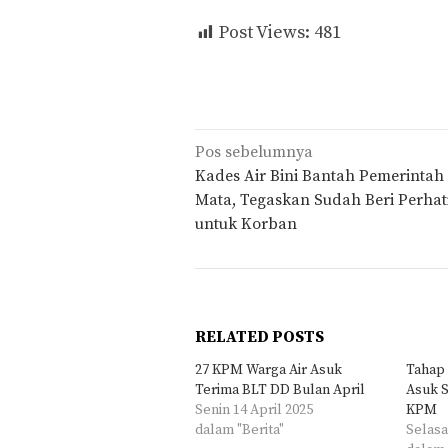
Post Views:
481
Navigasi
Pos sebelumnya
pos
Kades Air Bini Bantah Pemerintah
Mata, Tegaskan Sudah Beri Perhat
untuk Korban
RELATED POSTS
27 KPM Warga Air Asuk
Tahap 
Terima BLT DD Bulan April
Asuk S
Senin 14 April 2025
KPM
dalam "Berita"
Selasa