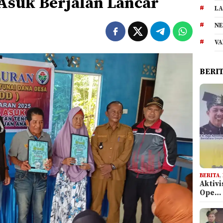
 Asuk Berjalan Lancar
LA
NE
VA
BERI
BERITA
,
Aktiv
Ope…