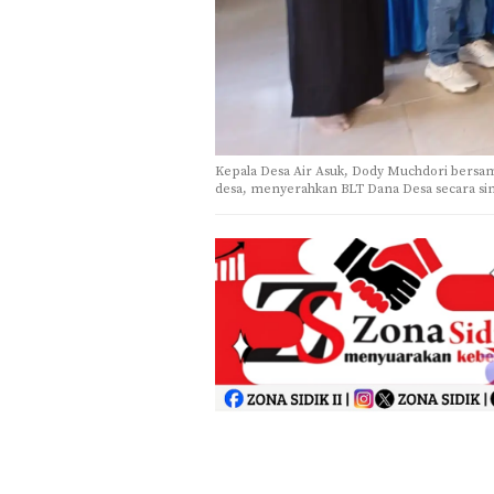
Kepala Desa Air Asuk, Dody Muchdori bers
desa, menyerahkan BLT Dana Desa secara sim