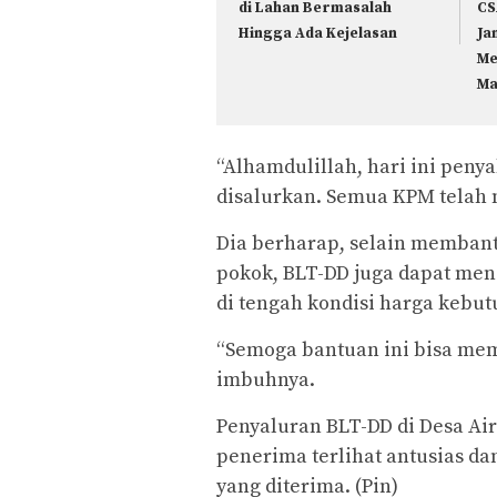
di Lahan Bermasalah
CS
Hingga Ada Kejelasan
Ja
Me
Ma
“Alhamdulillah, hari ini pen
disalurkan. Semua KPM telah 
Dia berharap, selain memba
pokok, BLT-DD juga dapat men
di tengah kondisi harga kebutu
“Semoga bantuan ini bisa me
imbuhnya.
Penyaluran BLT-DD di Desa Air
penerima terlihat antusias d
yang diterima. (Pin)