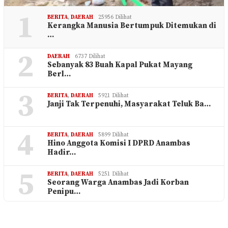
1
BERITA
,
DAERAH
25956 Dilihat
Kerangka Manusia Bertumpuk Ditemukan di
…
2
DAERAH
6737 Dilihat
Sebanyak 83 Buah Kapal Pukat Mayang
Berl…
3
BERITA
,
DAERAH
5921 Dilihat
Janji Tak Terpenuhi, Masyarakat Teluk Ba…
4
BERITA
,
DAERAH
5899 Dilihat
Hino Anggota Komisi I DPRD Anambas
Hadir…
5
BERITA
,
DAERAH
5251 Dilihat
Seorang Warga Anambas Jadi Korban
Penipu…