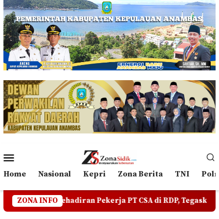
Loncat
ke
konten
Menu
Mobile
Home
Nasional
Kepri
Zona Berita
TNI
Polr
iran Pekerja PT CSA di RDP, Tegaskan Jangan Ada yang Men
ZONA INFO